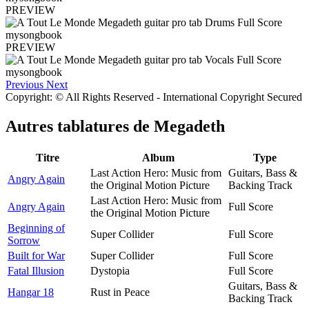
PREVIEW
PREVIEW
Previous
Next
Copyright: © All Rights Reserved - International Copyright Secured
Autres tablatures de
Megadeth
Titre
Album
Type
Last Action Hero: Music from
Guitars, Bass &
Angry Again
the Original Motion Picture
Backing Track
Last Action Hero: Music from
Angry Again
Full Score
the Original Motion Picture
Beginning of
Super Collider
Full Score
Sorrow
Built for War
Super Collider
Full Score
Fatal Illusion
Dystopia
Full Score
Guitars, Bass &
Hangar 18
Rust in Peace
Backing Track