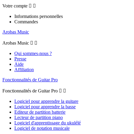
Votre compte


Informations personnelles
Commandes
Arobas Music
Arobas Music


Qui sommes-nous ?
Presse
Aide
Affiliation
Fonctionnalités de Guitar Pro
Fonctionnalités de Guitar Pro


Logiciel pour apprendre la guitare
Logiciel pour apprendre la basse
Editeur de partition batterie
Lecteur de partition piano
Logiciel d'apprentissage du ukulélé
Logiciel de notation musicale