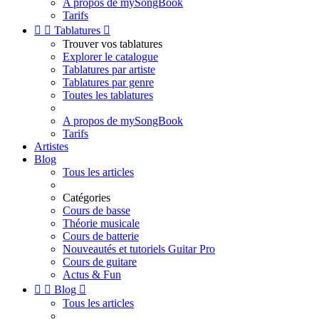
A propos de mySongBook
Tarifs


Tablatures

Trouver vos tablatures
Explorer le catalogue
Tablatures par artiste
Tablatures par genre
Toutes les tablatures
A propos de mySongBook
Tarifs
Artistes
Blog
Tous les articles
Catégories
Cours de basse
Théorie musicale
Cours de batterie
Nouveautés et tutoriels Guitar Pro
Cours de guitare
Actus & Fun


Blog

Tous les articles