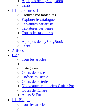
A propos de mySongBook
Tarifs


Tablatures

Trouver vos tablatures
Explorer le catalogue
Tablatures par artiste
Tablatures par genre
Toutes les tablatures
A propos de mySongBook
Tarifs
Artistes
Blog
Tous les articles
Catégories
Cours de basse
Théorie musicale
Cours de batterie
Nouveautés et tutoriels Guitar Pro
Cours de guitare
Actus & Fun


Blog

Tous les articles