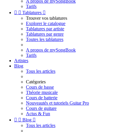
A propos de mySongBook
Tarifs


Tablatures

Trouver vos tablatures
Explorer le catalogue
Tablatures par artiste
Tablatures par genre
Toutes les tablatures
A propos de mySongBook
Tarifs
Artistes
Blog
Tous les articles
Catégories
Cours de basse
Théorie musicale
Cours de batterie
Nouveautés et tutoriels Guitar Pro
Cours de guitare
Actus & Fun


Blog

Tous les articles