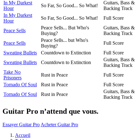
In My Darkest
Guitars, Bass &
So Far, So Good... So What!
Hour
Backing Track
In My Darkest
So Far, So Good... So What!
Full Score
Hour
Peace Sells... But Who's
Guitars, Bass &
Peace Sells
Buying?
Backing Track
Peace Sells... but Who's
Peace Sells
Full Score
Buying?
Sweating Bullets
Countdown to Extinction
Full Score
Guitars, Bass &
Sweating Bullets
Countdown to Extinction
Backing Track
Take No
Rust in Peace
Full Score
Prisoners
Tornado Of Soul
Rust in Peace
Full Score
Guitars, Bass &
Tornado Of Soul
Rust in Peace
Backing Track
Guitar Pro n’attend que vous.
Essayer Guitar Pro
Acheter Guitar Pro
Accueil