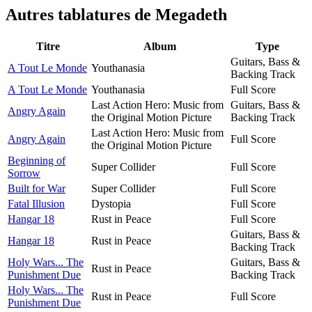
Autres tablatures de
Megadeth
Titre
Album
Type
Guitars, Bass &
A Tout Le Monde
Youthanasia
Backing Track
A Tout Le Monde
Youthanasia
Full Score
Last Action Hero: Music from
Guitars, Bass &
Angry Again
the Original Motion Picture
Backing Track
Last Action Hero: Music from
Angry Again
Full Score
the Original Motion Picture
Beginning of
Super Collider
Full Score
Sorrow
Built for War
Super Collider
Full Score
Fatal Illusion
Dystopia
Full Score
Hangar 18
Rust in Peace
Full Score
Guitars, Bass &
Hangar 18
Rust in Peace
Backing Track
Holy Wars... The
Guitars, Bass &
Rust in Peace
Punishment Due
Backing Track
Holy Wars... The
Rust in Peace
Full Score
Punishment Due