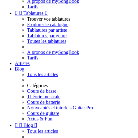
A propos de mySongBook
Tarifs


Tablatures

Trouver vos tablatures
Explorer le catalogue
Tablatures par artiste
Tablatures par genre
Toutes les tablatures
A propos de mySongBook
Tarifs
Artistes
Blog
Tous les articles
Catégories
Cours de basse
Théorie musicale
Cours de batterie
Nouveautés et tutoriels Guitar Pro
Cours de guitare
Actus & Fun


Blog

Tous les articles