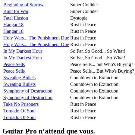
Beginning of Sorrow
Super Collider
Built for War
Super Collider
Fatal Illusion
Dystopia
Hangar 18
Rust in Peace
Hangar 18
Rust in Peace
Holy Wars... The Punishment Due
Rust in Peace
Holy Wars... The Punishment Due
Rust in Peace
In My Darkest Hour
So Far, So Good... So What!
In My Darkest Hour
So Far, So Good... So What!
Peace Sells
Peace Sells... but Who's Buying?
Peace Sells
Peace Sells... But Who's Buying?
Sweating Bullets
Countdown to Extinction
Sweating Bullets
Countdown to Extinction
Symphony of Destruction
Countdown to Extinction
Symphony of Destruction
Countdown to Extinction
Take No Prisoners
Rust in Peace
Tornado Of Soul
Rust in Peace
Tornado Of Soul
Rust in Peace
Guitar Pro n’attend que vous.