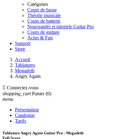
Catégories
Cours de basse
Théorie musicale
Cours de batterie
Nouveautés et tutoriels Guitar Pro
Cours de guitare
Actus & Fun
Support
Store
Accueil
Tablatures
Megadeth
Angry Again

Connectez-vous
shopping_cart
Panier
(0)
menu
Présentation
Catalogue
Tarifs
Tablature Angry Again Guitar Pro - Megadeth
Full Score