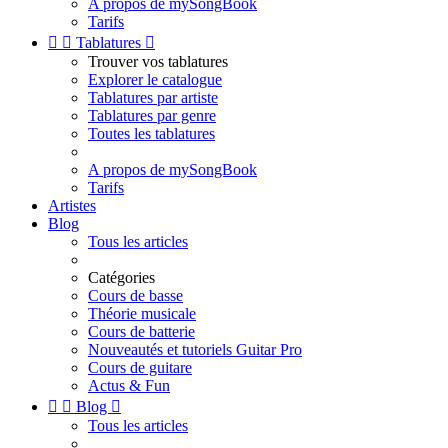
A propos de mySongBook
Tarifs


Tablatures

Trouver vos tablatures
Explorer le catalogue
Tablatures par artiste
Tablatures par genre
Toutes les tablatures
A propos de mySongBook
Tarifs
Artistes
Blog
Tous les articles
Catégories
Cours de basse
Théorie musicale
Cours de batterie
Nouveautés et tutoriels Guitar Pro
Cours de guitare
Actus & Fun


Blog

Tous les articles