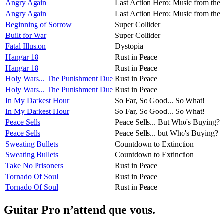
Angry Again
Last Action Hero: Music from the
Angry Again
Last Action Hero: Music from the
Beginning of Sorrow
Super Collider
Built for War
Super Collider
Fatal Illusion
Dystopia
Hangar 18
Rust in Peace
Hangar 18
Rust in Peace
Holy Wars... The Punishment Due
Rust in Peace
Holy Wars... The Punishment Due
Rust in Peace
In My Darkest Hour
So Far, So Good... So What!
In My Darkest Hour
So Far, So Good... So What!
Peace Sells
Peace Sells... But Who's Buying?
Peace Sells
Peace Sells... but Who's Buying?
Sweating Bullets
Countdown to Extinction
Sweating Bullets
Countdown to Extinction
Take No Prisoners
Rust in Peace
Tornado Of Soul
Rust in Peace
Tornado Of Soul
Rust in Peace
Guitar Pro n’attend que vous.