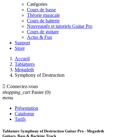
Catégories
Cours de basse
Théorie musicale
Cours de batterie
Nouveautés et tutoriels Guitar Pro
Cours de guitare
Actus & Fun
Support
Store
Accueil
Tablatures
Megadeth
Symphony of Destruction

Connectez-vous
shopping_cart
Panier
(0)
menu
Présentation
Catalogue
Tarifs
Tablature Symphony of Destruction Guitar Pro - Megadeth
Guitars, Bass & Backing Track