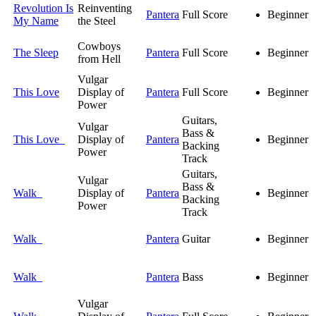
Revolution Is
Reinventing
Pantera
Full Score
Beginner
My Name
the Steel
Cowboys
The Sleep
Pantera
Full Score
Beginner
from Hell
Vulgar
This Love
Display of
Pantera
Full Score
Beginner
Power
Guitars,
Vulgar
Bass &
This Love
Display of
Pantera
Beginner
Backing
Power
Track
Guitars,
Vulgar
Bass &
Walk
Display of
Pantera
Beginner
Backing
Power
Track
Walk
Pantera
Guitar
Beginner
Walk
Pantera
Bass
Beginner
Vulgar