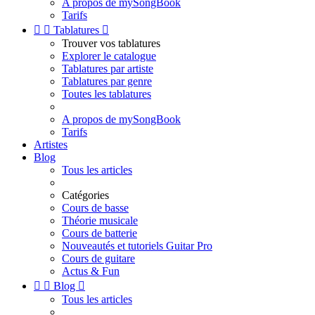
A propos de mySongBook
Tarifs


Tablatures

Trouver vos tablatures
Explorer le catalogue
Tablatures par artiste
Tablatures par genre
Toutes les tablatures
A propos de mySongBook
Tarifs
Artistes
Blog
Tous les articles
Catégories
Cours de basse
Théorie musicale
Cours de batterie
Nouveautés et tutoriels Guitar Pro
Cours de guitare
Actus & Fun


Blog

Tous les articles