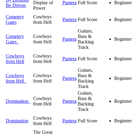
Display of
Pantera
Full Score
Beginner
Be Driven
Power
Cemetery
Cowboys
Pantera
Full Score
Beginner
Gates
from Hell
Guitars,
Cemetery
Cowboys
Bass &
Pantera
Beginner
Gates
from Hell
Backing
Track
Cowboys
Cowboys
Pantera
Full Score
Beginner
from Hell
from Hell
Guitars,
Cowboys
Cowboys
Bass &
Pantera
Beginner
from Hell
from Hell
Backing
Track
Guitars,
Cowboys
Bass &
Domination
Pantera
Beginner
from Hell
Backing
Track
Cowboys
Domination
Pantera
Full Score
Beginner
from Hell
The Great