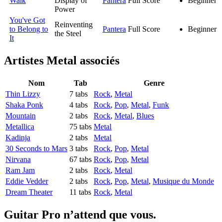
Walk
Display of
Pantera
Full Score
Beginner
Power
You've Got
Reinventing
to Belong to
Pantera
Full Score
Beginner
the Steel
It
Artistes Metal
associés
Nom
Tab
Genre
Thin Lizzy
7 tabs
Rock
,
Metal
Shaka Ponk
4 tabs
Rock
,
Pop
,
Metal
,
Funk
Mountain
2 tabs
Rock
,
Metal
,
Blues
Metallica
75 tabs
Metal
Kadinja
2 tabs
Metal
30 Seconds to Mars
3 tabs
Rock
,
Pop
,
Metal
Nirvana
67 tabs
Rock
,
Pop
,
Metal
Ram Jam
2 tabs
Rock
,
Metal
Eddie Vedder
2 tabs
Rock
,
Pop
,
Metal
,
Musique du Monde
Dream Theater
11 tabs
Rock
,
Metal
Guitar Pro n’attend que vous.