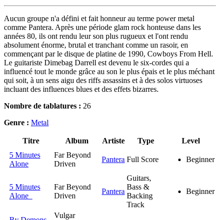
Aucun groupe n'a défini et fait honneur au terme power metal
comme Pantera. Après une période glam rock honteuse dans les
années 80, ils ont rendu leur son plus rugueux et l'ont rendu
absolument énorme, brutal et tranchant comme un rasoir, en
commençant par le disque de platine de 1990, Cowboys From Hell.
Le guitariste Dimebag Darrell est devenu le six-cordes qui a
influencé tout le monde grâce au son le plus épais et le plus méchant
qui soit, à un sens aigu des riffs assassins et à des solos virtuoses
incluant des influences blues et des effets bizarres.
Nombre de tablatures :
26
Genre :
Metal
Titre
Album
Artiste
Type
Level
5 Minutes
Far Beyond
Pantera
Full Score
Beginner
Alone
Driven
Guitars,
5 Minutes
Far Beyond
Bass &
Pantera
Beginner
Alone
Driven
Backing
Track
Vulgar
By Demons