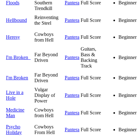
Floods
Southern
Pantera
Full Score
Beginner
Trendkill
Reinventing
Hellbound
Pantera
Full Score
Beginner
the Steel
Cowboys
Heresy
Pantera
Full Score
Beginner
from Hell
Guitars,
Far Beyond
Bass &
I'm Broken
Pantera
Beginner
Driven
Backing
Track
Far Beyond
I'm Broken
Pantera
Full Score
Beginner
Driven
Vulgar
Live in a
Display of
Pantera
Full Score
Beginner
Hole
Power
Medicine
Cowboys
Pantera
Full Score
Beginner
Man
from Hell
Psycho
Cowboys
Pantera
Full Score
Beginner
Holiday
From Hell