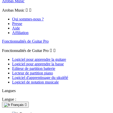
Arobas Music
Arobas Music


Qui sommes-nous ?
Presse
Aide
Affiliation
Fonctionnalités de Guitar Pro
Fonctionnalités de Guitar Pro


Logiciel pour apprendre la guitare
Logiciel pour apprendre la basse
Editeur de partition batterie
Lecteur de partition piano
Logiciel d'apprentissage du ukulélé
Logiciel de notation musicale
Langues
Langue :
Français
