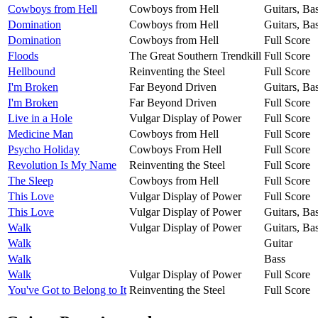
Cowboys from Hell
Cowboys from Hell
Guitars, Ba
Domination
Cowboys from Hell
Guitars, Ba
Domination
Cowboys from Hell
Full Score
Floods
The Great Southern Trendkill
Full Score
Hellbound
Reinventing the Steel
Full Score
I'm Broken
Far Beyond Driven
Guitars, Ba
I'm Broken
Far Beyond Driven
Full Score
Live in a Hole
Vulgar Display of Power
Full Score
Medicine Man
Cowboys from Hell
Full Score
Psycho Holiday
Cowboys From Hell
Full Score
Revolution Is My Name
Reinventing the Steel
Full Score
The Sleep
Cowboys from Hell
Full Score
This Love
Vulgar Display of Power
Full Score
This Love
Vulgar Display of Power
Guitars, Ba
Walk
Vulgar Display of Power
Guitars, Ba
Walk
Guitar
Walk
Bass
Walk
Vulgar Display of Power
Full Score
You've Got to Belong to It
Reinventing the Steel
Full Score