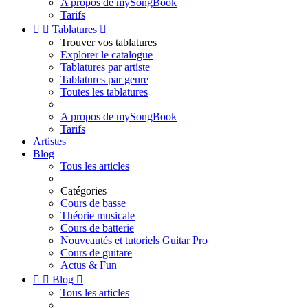
A propos de mySongBook
Tarifs


Tablatures

Trouver vos tablatures
Explorer le catalogue
Tablatures par artiste
Tablatures par genre
Toutes les tablatures
A propos de mySongBook
Tarifs
Artistes
Blog
Tous les articles
Catégories
Cours de basse
Théorie musicale
Cours de batterie
Nouveautés et tutoriels Guitar Pro
Cours de guitare
Actus & Fun


Blog

Tous les articles