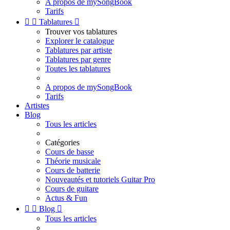
A propos de mySongBook
Tarifs


Tablatures

Trouver vos tablatures
Explorer le catalogue
Tablatures par artiste
Tablatures par genre
Toutes les tablatures
A propos de mySongBook
Tarifs
Artistes
Blog
Tous les articles
Catégories
Cours de basse
Théorie musicale
Cours de batterie
Nouveautés et tutoriels Guitar Pro
Cours de guitare
Actus & Fun


Blog

Tous les articles