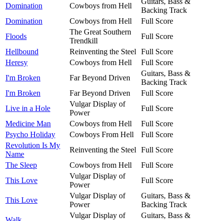
Guitars, Bass &
Domination
Cowboys from Hell
Backing Track
Domination
Cowboys from Hell
Full Score
The Great Southern
Floods
Full Score
Trendkill
Hellbound
Reinventing the Steel
Full Score
Heresy
Cowboys from Hell
Full Score
Guitars, Bass &
I'm Broken
Far Beyond Driven
Backing Track
I'm Broken
Far Beyond Driven
Full Score
Vulgar Display of
Live in a Hole
Full Score
Power
Medicine Man
Cowboys from Hell
Full Score
Psycho Holiday
Cowboys From Hell
Full Score
Revolution Is My
Reinventing the Steel
Full Score
Name
The Sleep
Cowboys from Hell
Full Score
Vulgar Display of
This Love
Full Score
Power
Vulgar Display of
Guitars, Bass &
This Love
Power
Backing Track
Vulgar Display of
Guitars, Bass &
Walk