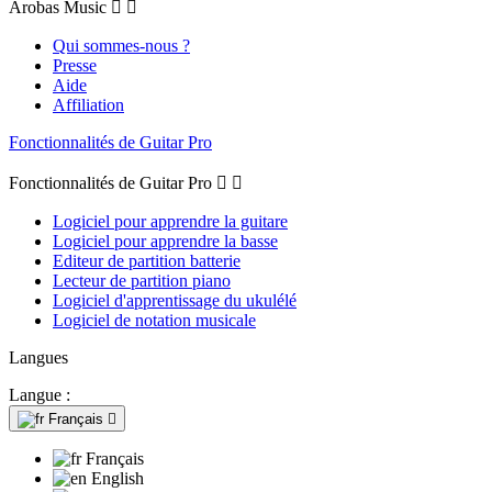
Arobas Music


Qui sommes-nous ?
Presse
Aide
Affiliation
Fonctionnalités de Guitar Pro
Fonctionnalités de Guitar Pro


Logiciel pour apprendre la guitare
Logiciel pour apprendre la basse
Editeur de partition batterie
Lecteur de partition piano
Logiciel d'apprentissage du ukulélé
Logiciel de notation musicale
Langues
Langue :
Français

Français
English