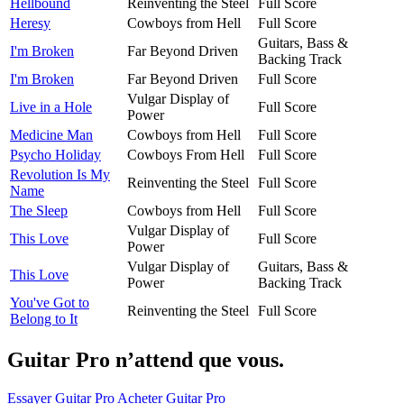
Hellbound
Reinventing the Steel
Full Score
Heresy
Cowboys from Hell
Full Score
Guitars, Bass &
I'm Broken
Far Beyond Driven
Backing Track
I'm Broken
Far Beyond Driven
Full Score
Vulgar Display of
Live in a Hole
Full Score
Power
Medicine Man
Cowboys from Hell
Full Score
Psycho Holiday
Cowboys From Hell
Full Score
Revolution Is My
Reinventing the Steel
Full Score
Name
The Sleep
Cowboys from Hell
Full Score
Vulgar Display of
This Love
Full Score
Power
Vulgar Display of
Guitars, Bass &
This Love
Power
Backing Track
You've Got to
Reinventing the Steel
Full Score
Belong to It
Guitar Pro n’attend que vous.
Essayer Guitar Pro
Acheter Guitar Pro