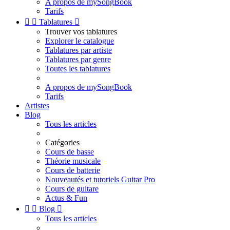
A propos de mySongBook
Tarifs


Tablatures

Trouver vos tablatures
Explorer le catalogue
Tablatures par artiste
Tablatures par genre
Toutes les tablatures
A propos de mySongBook
Tarifs
Artistes
Blog
Tous les articles
Catégories
Cours de basse
Théorie musicale
Cours de batterie
Nouveautés et tutoriels Guitar Pro
Cours de guitare
Actus & Fun


Blog

Tous les articles