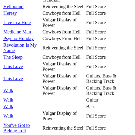
Hellbound
Reinventing the Steel
Full Score
Heresy
Cowboys from Hell
Full Score
Vulgar Display of
Live in a Hole
Full Score
Power
Medicine Man
Cowboys from Hell
Full Score
Psycho Holiday
Cowboys From Hell
Full Score
Revolution Is My
Reinventing the Steel
Full Score
Name
The Sleep
Cowboys from Hell
Full Score
Vulgar Display of
This Love
Full Score
Power
Vulgar Display of
Guitars, Bass &
This Love
Power
Backing Track
Vulgar Display of
Guitars, Bass &
Walk
Power
Backing Track
Walk
Guitar
Walk
Bass
Vulgar Display of
Walk
Full Score
Power
You've Got to
Reinventing the Steel
Full Score
Belong to It