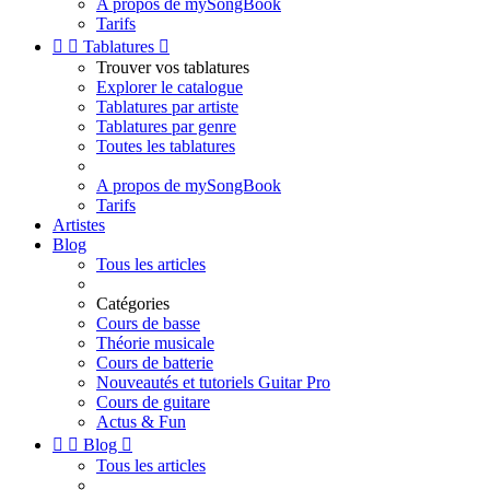
A propos de mySongBook
Tarifs


Tablatures

Trouver vos tablatures
Explorer le catalogue
Tablatures par artiste
Tablatures par genre
Toutes les tablatures
A propos de mySongBook
Tarifs
Artistes
Blog
Tous les articles
Catégories
Cours de basse
Théorie musicale
Cours de batterie
Nouveautés et tutoriels Guitar Pro
Cours de guitare
Actus & Fun


Blog

Tous les articles