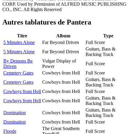
CORP. Used by Permission of ALFRED MUSIC PUBLISHING
CO., INC. All Rights Reserved
Autres tablatures de
Pantera
Titre
Album
Type
5 Minutes Alone
Far Beyond Driven
Full Score
Guitars, Bass &
5 Minutes Alone
Far Beyond Driven
Backing Track
By Demons Be
Vulgar Display of
Full Score
Driven
Power
Cemetery Gates
Cowboys from Hell
Full Score
Guitars, Bass &
Cemetery Gates
Cowboys from Hell
Backing Track
Cowboys from Hell
Cowboys from Hell
Full Score
Guitars, Bass &
Cowboys from Hell
Cowboys from Hell
Backing Track
Guitars, Bass &
Domination
Cowboys from Hell
Backing Track
Domination
Cowboys from Hell
Full Score
The Great Southern
Floods
Full Score
Trendkill