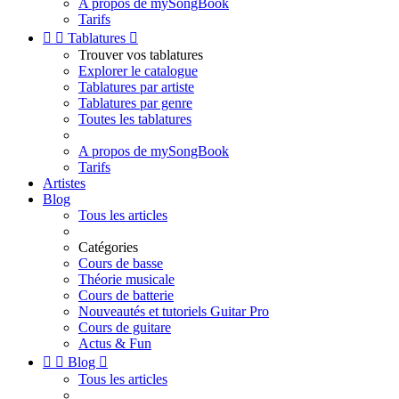
A propos de mySongBook
Tarifs


Tablatures

Trouver vos tablatures
Explorer le catalogue
Tablatures par artiste
Tablatures par genre
Toutes les tablatures
A propos de mySongBook
Tarifs
Artistes
Blog
Tous les articles
Catégories
Cours de basse
Théorie musicale
Cours de batterie
Nouveautés et tutoriels Guitar Pro
Cours de guitare
Actus & Fun


Blog

Tous les articles