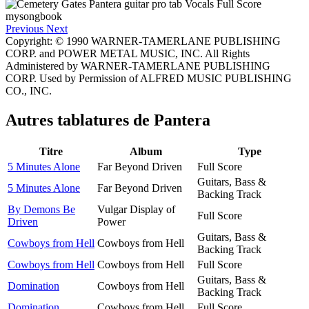
Previous
Next
Copyright: © 1990 WARNER-TAMERLANE PUBLISHING
CORP. and POWER METAL MUSIC, INC. All Rights
Administered by WARNER-TAMERLANE PUBLISHING
CORP. Used by Permission of ALFRED MUSIC PUBLISHING
CO., INC.
Autres tablatures de
Pantera
Titre
Album
Type
5 Minutes Alone
Far Beyond Driven
Full Score
Guitars, Bass &
5 Minutes Alone
Far Beyond Driven
Backing Track
By Demons Be
Vulgar Display of
Full Score
Driven
Power
Guitars, Bass &
Cowboys from Hell
Cowboys from Hell
Backing Track
Cowboys from Hell
Cowboys from Hell
Full Score
Guitars, Bass &
Domination
Cowboys from Hell
Backing Track
Domination
Cowboys from Hell
Full Score