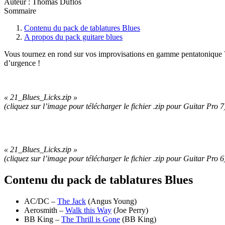
Auteur : Thomas Duflos
Sommaire
Contenu du pack de tablatures Blues
A propos du pack guitare blues
Vous tournez en rond sur vos improvisations en gamme pentatonique ?
d’urgence !
« 21_Blues_Licks.zip »
(cliquez sur l’image pour télécharger le fichier .zip pour Guitar Pro 7
« 21_Blues_Licks.zip »
(cliquez sur l’image pour télécharger le fichier .zip pour Guitar Pro 6
Contenu du pack de tablatures Blues
AC/DC –
The Jack
(Angus Young)
Aerosmith –
Walk this Way
(Joe Perry)
BB King –
The Thrill is Gone
(BB King)