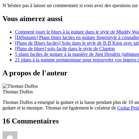
N’hésitez pas à laisser un commentaire si vous avez des questions sur 
Vous aimerez aussi
Comment jouer le blues à la guitare dans le style de Muddy Wa
[Débutants] Plans blues faciles en guitare fingerstyle à connaîtr
[Plans de Blues faciles] Solo dans le style de B.B King avec ta
[Plans de blues] solo facile dans le style de Clapton
5 plans faciles de guitare à la manière de Jimi Hendrix (tablature
21 plans à la gamme pentatonique pour renouveler vos impros 
A propos de l'auteur
Thomas Duflos
Thomas Duflos a enseigné la guitare et la basse pendant plus de 10 a
guitare et la musique. Thomas est également le créateur de
Guitar Ped
16 Commentaires