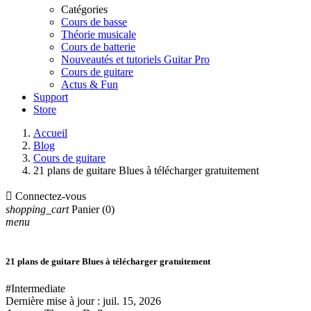
Catégories
Cours de basse
Théorie musicale
Cours de batterie
Nouveautés et tutoriels Guitar Pro
Cours de guitare
Actus & Fun
Support
Store
Accueil
Blog
Cours de guitare
21 plans de guitare Blues à télécharger gratuitement

Connectez-vous
shopping_cart
Panier
(0)
menu
21 plans de guitare Blues à télécharger gratuitement
#Intermediate
Dernière mise à jour :
juil. 15, 2026