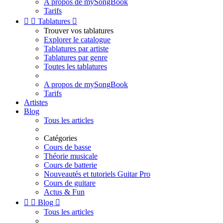
A propos de mySongBook
Tarifs


Tablatures

Trouver vos tablatures
Explorer le catalogue
Tablatures par artiste
Tablatures par genre
Toutes les tablatures
A propos de mySongBook
Tarifs
Artistes
Blog
Tous les articles
Catégories
Cours de basse
Théorie musicale
Cours de batterie
Nouveautés et tutoriels Guitar Pro
Cours de guitare
Actus & Fun


Blog

Tous les articles