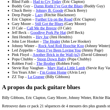
Blind Faith –
Had to Cry Today
(Eric Clapton)
Buddy Guy –
Damn Right I’ve Got the Blues
(Buddy Guy)
Chuck Berry –
Johnny B. Goode
(Chuck Berry)
Deep Purple –
Lazy
(Ritchie Blackmore)
Eric Clapton –
Further Up on the Road
(Eric Clapton)
Gary Moore –
Still Got the Blues
(Gary Moore)
JJ Cale –
Call Me the Breeze
(JJ Cale)
Jeff Beck –
Goodbye Pork Pie Hat
(Jeff Beck)
Jimi Hendrix –
Hey Joe
(Jimi Hendrix)
John Lee Hooker –
The Healer
(John Lee Hooker)
Johnny Winter –
Rock And Roll Hoochie Koo
(Johnny Winter)
Led Zeppelin –
Since I’ve Been Loving You
(Jimmy Page)
Pink Floyd –
Another Brick in the Wall (p2)
(David Gilmour)
Popa Chubby –
Stoop Down Baby
(Popa Chubby)
Robben Ford –
The Brother
(Robben Ford)
Stevie Ray Vaughan –
Mary Had a Little Lamb
(Stevie Ray Va
Ten Years After –
I’m Going Home
(Alvin Lee)
ZZ Top –
La Grange
(Billy Gibbons)
A propos du pack guitare blues
Billy Gibbons, Eric Clapton, Gary Moore, Johnny Winter, Ritchie Bl
Retrouvez dans ce pack 21 séquences de 4 mesures des plus grands stand