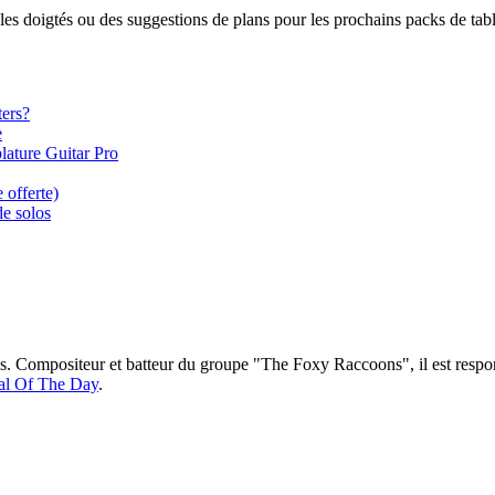
les doigtés ou des suggestions de plans pour les prochains packs de tabl
ters?
e
blature Guitar Pro
 offerte)
de solos
ns. Compositeur et batteur du groupe "The Foxy Raccoons", il est respo
al Of The Day
.