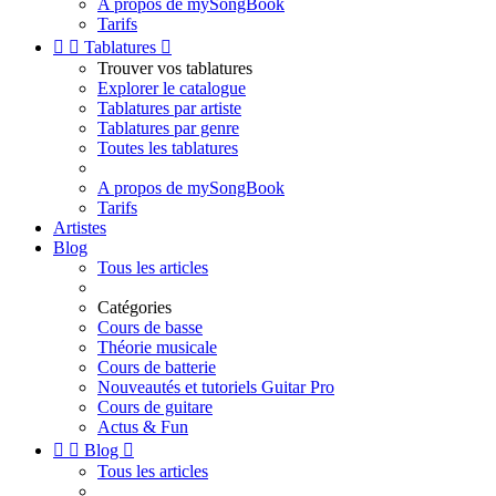
A propos de mySongBook
Tarifs


Tablatures

Trouver vos tablatures
Explorer le catalogue
Tablatures par artiste
Tablatures par genre
Toutes les tablatures
A propos de mySongBook
Tarifs
Artistes
Blog
Tous les articles
Catégories
Cours de basse
Théorie musicale
Cours de batterie
Nouveautés et tutoriels Guitar Pro
Cours de guitare
Actus & Fun


Blog

Tous les articles