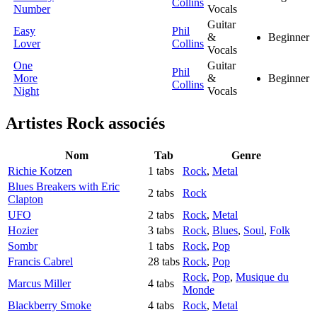
Collins
Number
Vocals
Guitar
Easy
Phil
&
Beginner
Lover
Collins
Vocals
One
Guitar
Phil
More
&
Beginner
Collins
Night
Vocals
Artistes Rock
associés
Nom
Tab
Genre
Richie Kotzen
1 tabs
Rock
,
Metal
Blues Breakers with Eric
2 tabs
Rock
Clapton
UFO
2 tabs
Rock
,
Metal
Hozier
3 tabs
Rock
,
Blues
,
Soul
,
Folk
Sombr
1 tabs
Rock
,
Pop
Francis Cabrel
28 tabs
Rock
,
Pop
Rock
,
Pop
,
Musique du
Marcus Miller
4 tabs
Monde
Blackberry Smoke
4 tabs
Rock
,
Metal