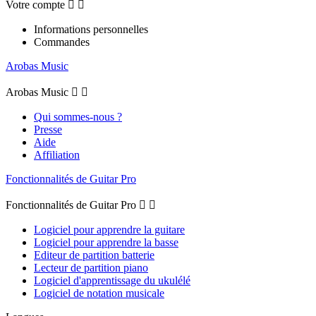
Votre compte


Informations personnelles
Commandes
Arobas Music
Arobas Music


Qui sommes-nous ?
Presse
Aide
Affiliation
Fonctionnalités de Guitar Pro
Fonctionnalités de Guitar Pro


Logiciel pour apprendre la guitare
Logiciel pour apprendre la basse
Editeur de partition batterie
Lecteur de partition piano
Logiciel d'apprentissage du ukulélé
Logiciel de notation musicale