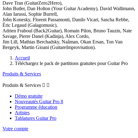
Dave Tran (GuitarZero2Hero),
John Butler, Dan Holton (Your Guitar Academy), David Wallimann,
Alan Iarussi, Sophie Burrell,
John Konesky, Florent Passamonti, Danilo Vicari, Sascha Rebbe,
Éric Legaud (Galagomusic),
Adrien Fraboul (Back2Guitar), Romain Pilon, Bruno Tauzin, Nate
Savage, Pierre Danel (Kadinja), Alex Cordo,
Jim Lill, Mathias Berchadsky, Naâman, Okan Ersan, Ton Van
Bergeyk, Martin Gioani (GuitareImprovisation).
Accueil
Téléchargez le pack de partitions gratuites pour Guitar Pro
Produits & Services
Produits & Services


Démo gratuite
Nouveautés Guitar Pro 8
Programme éducation
Artistes
Tablatures Guitar Pro
Votre compte