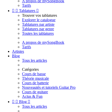
A propos de mySongBook
Tarifs


Tablatures

Trouver vos tablatures
Explorer le catalogue
Tablatures par artiste
Tablatures par genre
Toutes les tablatures
A propos de mySongBook
Tarifs
Artistes
Blog
Tous les articles
Catégories
Cours de basse
Théorie musicale
Cours de batterie
Nouveautés et tutoriels Guitar Pro
Cours de guitare
Actus & Fun


Blog

Tous les articles