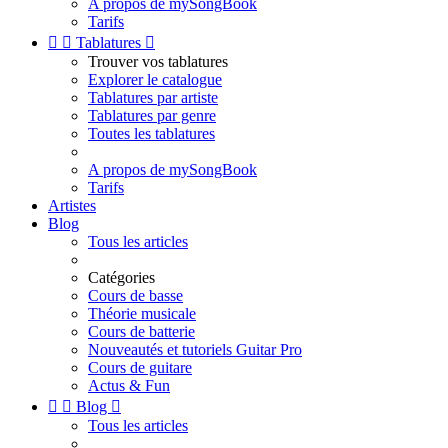
A propos de mySongBook
Tarifs


Tablatures

Trouver vos tablatures
Explorer le catalogue
Tablatures par artiste
Tablatures par genre
Toutes les tablatures
A propos de mySongBook
Tarifs
Artistes
Blog
Tous les articles
Catégories
Cours de basse
Théorie musicale
Cours de batterie
Nouveautés et tutoriels Guitar Pro
Cours de guitare
Actus & Fun


Blog

Tous les articles