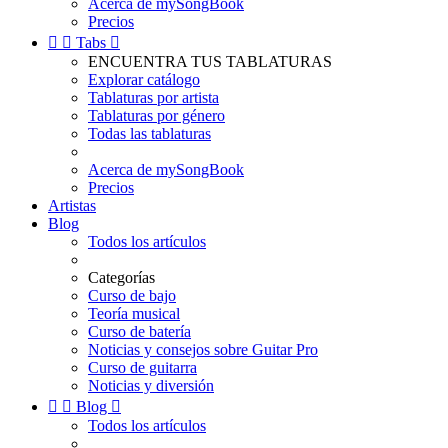
Acerca de mySongBook
Precios


Tabs

ENCUENTRA TUS TABLATURAS
Explorar catálogo
Tablaturas por artista
Tablaturas por género
Todas las tablaturas
Acerca de mySongBook
Precios
Artistas
Blog
Todos los artículos
Categorías
Curso de bajo
Teoría musical
Curso de batería
Noticias y consejos sobre Guitar Pro
Curso de guitarra
Noticias y diversión


Blog

Todos los artículos