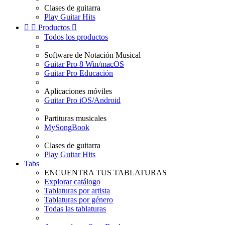
Clases de guitarra
Play Guitar Hits


Productos

Todos los productos
Software de Notación Musical
Guitar Pro 8 Win/macOS
Guitar Pro Educación
Aplicaciones móviles
Guitar Pro iOS/Android
Partituras musicales
MySongBook
Clases de guitarra
Play Guitar Hits
Tabs
ENCUENTRA TUS TABLATURAS
Explorar catálogo
Tablaturas por artista
Tablaturas por género
Todas las tablaturas