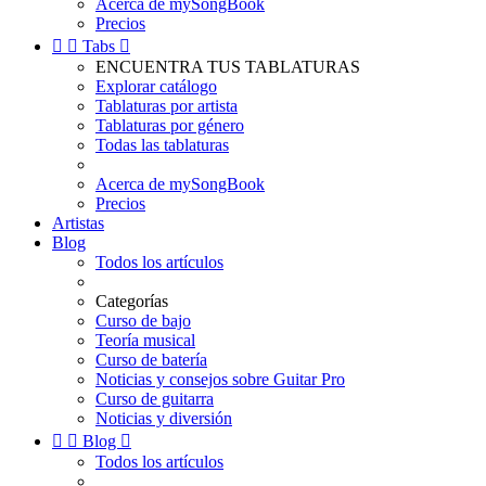
Acerca de mySongBook
Precios


Tabs

ENCUENTRA TUS TABLATURAS
Explorar catálogo
Tablaturas por artista
Tablaturas por género
Todas las tablaturas
Acerca de mySongBook
Precios
Artistas
Blog
Todos los artículos
Categorías
Curso de bajo
Teoría musical
Curso de batería
Noticias y consejos sobre Guitar Pro
Curso de guitarra
Noticias y diversión


Blog

Todos los artículos