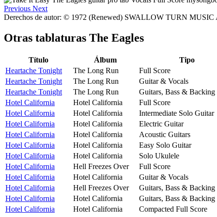
Previous
Next
Derechos de autor: © 1972 (Renewed) SWALLOW TURN MUSIC Al
Otras tablaturas
The Eagles
Título
Álbum
Tipo
Heartache Tonight
The Long Run
Full Score
Heartache Tonight
The Long Run
Guitar & Vocals
Heartache Tonight
The Long Run
Guitars, Bass & Backing
Hotel California
Hotel California
Full Score
Hotel California
Hotel California
Intermediate Solo Guitar
Hotel California
Hotel California
Electric Guitar
Hotel California
Hotel California
Acoustic Guitars
Hotel California
Hotel California
Easy Solo Guitar
Hotel California
Hotel California
Solo Ukulele
Hotel California
Hell Freezes Over
Full Score
Hotel California
Hotel California
Guitar & Vocals
Hotel California
Hell Freezes Over
Guitars, Bass & Backing
Hotel California
Hotel California
Guitars, Bass & Backing
Hotel California
Hotel California
Compacted Full Score