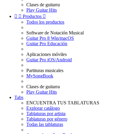
Clases de guitarra
Play Guitar Hits


Productos

Todos los productos
Software de Notación Musical
Guitar Pro 8 Win/macOS
Guitar Pro Educación
Aplicaciones móviles
Guitar Pro iOS/Android
Partituras musicales
MySongBook
Clases de guitarra
Play Guitar Hits
Tabs
ENCUENTRA TUS TABLATURAS
Explorar catálogo
Tablaturas por artista
Tablaturas por género
Todas las tablaturas