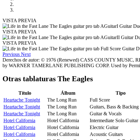
VISTA PREVIA
VISTA PREVIA
VISTA PREVIA
Previous
Next
Derechos de autor: © 1976 (Renewed) CASS COUNTY MUSIC
by WARNER TAMERLANE PUBLISHING CORP. Used by Permissi
Otras tablaturas
The Eagles
Título
Álbum
Tipo
Heartache Tonight
The Long Run
Full Score
Heartache Tonight
The Long Run
Guitars, Bass & Backing
Heartache Tonight
The Long Run
Guitar & Vocals
Hotel California
Hotel California
Intermediate Solo Guitar
Hotel California
Hotel California
Electric Guitar
Hotel California
Hotel California
Acoustic Guitars