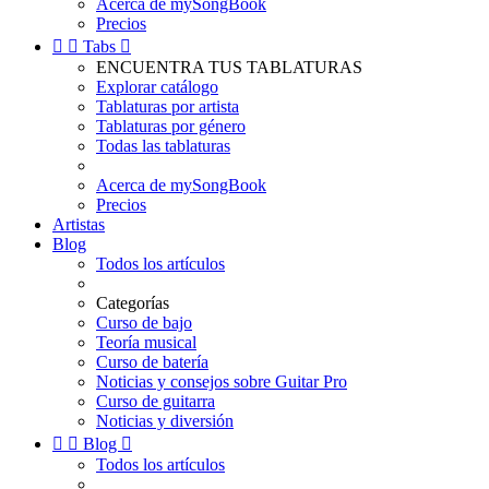
Acerca de mySongBook
Precios


Tabs

ENCUENTRA TUS TABLATURAS
Explorar catálogo
Tablaturas por artista
Tablaturas por género
Todas las tablaturas
Acerca de mySongBook
Precios
Artistas
Blog
Todos los artículos
Categorías
Curso de bajo
Teoría musical
Curso de batería
Noticias y consejos sobre Guitar Pro
Curso de guitarra
Noticias y diversión


Blog

Todos los artículos