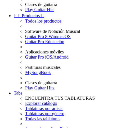
Clases de guitarra
Play Guitar Hits


Productos

Todos los productos
Software de Notación Musical
Guitar Pro 8 Win/macOS
Guitar Pro Educación
Aplicaciones móviles
Guitar Pro iOS/Android
Partituras musicales
MySongBook
Clases de guitarra
Play Guitar Hits
Tabs
ENCUENTRA TUS TABLATURAS
Explorar catálogo
Tablaturas por artista
Tablaturas por género
Todas las tablaturas