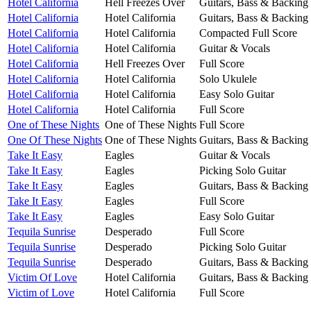
Hotel California
Hell Freezes Over
Guitars, Bass & Backing
Hotel California
Hotel California
Guitars, Bass & Backing
Hotel California
Hotel California
Compacted Full Score
Hotel California
Hotel California
Guitar & Vocals
Hotel California
Hell Freezes Over
Full Score
Hotel California
Hotel California
Solo Ukulele
Hotel California
Hotel California
Easy Solo Guitar
Hotel California
Hotel California
Full Score
One of These Nights
One of These Nights
Full Score
One Of These Nights
One of These Nights
Guitars, Bass & Backing
Take It Easy
Eagles
Guitar & Vocals
Take It Easy
Eagles
Picking Solo Guitar
Take It Easy
Eagles
Guitars, Bass & Backing
Take It Easy
Eagles
Full Score
Take It Easy
Eagles
Easy Solo Guitar
Tequila Sunrise
Desperado
Full Score
Tequila Sunrise
Desperado
Picking Solo Guitar
Tequila Sunrise
Desperado
Guitars, Bass & Backing
Victim Of Love
Hotel California
Guitars, Bass & Backing
Victim of Love
Hotel California
Full Score