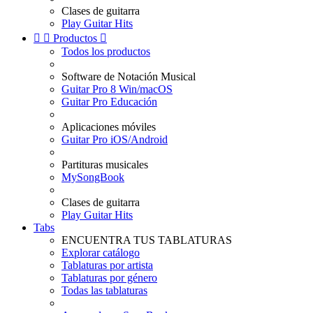
Clases de guitarra
Play Guitar Hits


Productos

Todos los productos
Software de Notación Musical
Guitar Pro 8 Win/macOS
Guitar Pro Educación
Aplicaciones móviles
Guitar Pro iOS/Android
Partituras musicales
MySongBook
Clases de guitarra
Play Guitar Hits
Tabs
ENCUENTRA TUS TABLATURAS
Explorar catálogo
Tablaturas por artista
Tablaturas por género
Todas las tablaturas