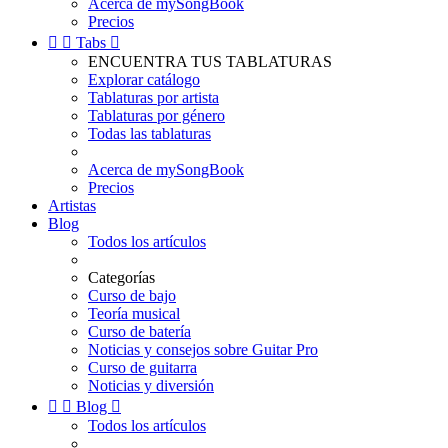
Acerca de mySongBook
Precios


Tabs

ENCUENTRA TUS TABLATURAS
Explorar catálogo
Tablaturas por artista
Tablaturas por género
Todas las tablaturas
Acerca de mySongBook
Precios
Artistas
Blog
Todos los artículos
Categorías
Curso de bajo
Teoría musical
Curso de batería
Noticias y consejos sobre Guitar Pro
Curso de guitarra
Noticias y diversión


Blog

Todos los artículos