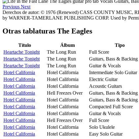
Previous
Next
Derechos de autor: © 1976 (Renewed) CASS COUNTY MUSIC
by WARNER-TAMERLANE PUBLISHING CORP. Used by Permis
Otras tablaturas
The Eagles
Título
Álbum
Tipo
Heartache Tonight
The Long Run
Full Score
Heartache Tonight
The Long Run
Guitars, Bass & Backing
Heartache Tonight
The Long Run
Guitar & Vocals
Hotel California
Hotel California
Intermediate Solo Guitar
Hotel California
Hotel California
Electric Guitar
Hotel California
Hotel California
Acoustic Guitars
Hotel California
Hell Freezes Over
Guitars, Bass & Backing
Hotel California
Hotel California
Guitars, Bass & Backing
Hotel California
Hotel California
Compacted Full Score
Hotel California
Hotel California
Guitar & Vocals
Hotel California
Hell Freezes Over
Full Score
Hotel California
Hotel California
Solo Ukulele
Hotel California
Hotel California
Easy Solo Guitar