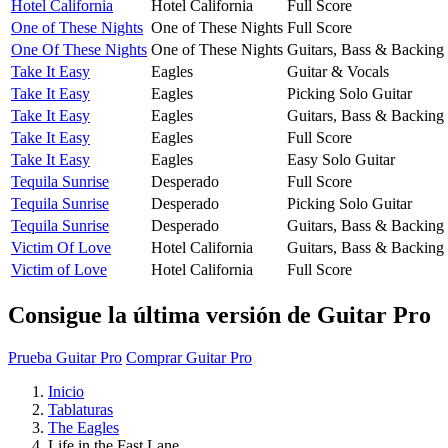
Hotel California
Hotel California
Full Score
One of These Nights
One of These Nights
Full Score
One Of These Nights
One of These Nights
Guitars, Bass & Backing
Take It Easy
Eagles
Guitar & Vocals
Take It Easy
Eagles
Picking Solo Guitar
Take It Easy
Eagles
Guitars, Bass & Backing
Take It Easy
Eagles
Full Score
Take It Easy
Eagles
Easy Solo Guitar
Tequila Sunrise
Desperado
Full Score
Tequila Sunrise
Desperado
Picking Solo Guitar
Tequila Sunrise
Desperado
Guitars, Bass & Backing
Victim Of Love
Hotel California
Guitars, Bass & Backing
Victim of Love
Hotel California
Full Score
Consigue la última versión de Guitar Pro
Prueba Guitar Pro
Comprar Guitar Pro
Inicio
Tablaturas
The Eagles
Life in the Fast Lane