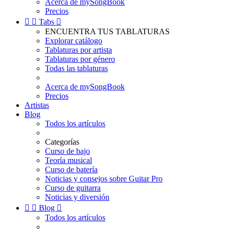
Acerca de mySongBook
Precios


Tabs

ENCUENTRA TUS TABLATURAS
Explorar catálogo
Tablaturas por artista
Tablaturas por género
Todas las tablaturas
Acerca de mySongBook
Precios
Artistas
Blog
Todos los artículos
Categorías
Curso de bajo
Teoría musical
Curso de batería
Noticias y consejos sobre Guitar Pro
Curso de guitarra
Noticias y diversión


Blog

Todos los artículos