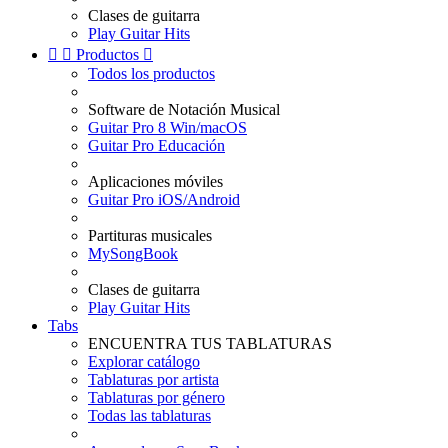
Clases de guitarra
Play Guitar Hits


Productos

Todos los productos
Software de Notación Musical
Guitar Pro 8 Win/macOS
Guitar Pro Educación
Aplicaciones móviles
Guitar Pro iOS/Android
Partituras musicales
MySongBook
Clases de guitarra
Play Guitar Hits
Tabs
ENCUENTRA TUS TABLATURAS
Explorar catálogo
Tablaturas por artista
Tablaturas por género
Todas las tablaturas