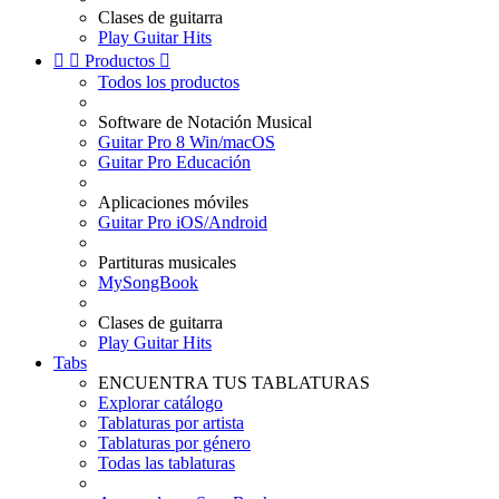
Clases de guitarra
Play Guitar Hits


Productos

Todos los productos
Software de Notación Musical
Guitar Pro 8 Win/macOS
Guitar Pro Educación
Aplicaciones móviles
Guitar Pro iOS/Android
Partituras musicales
MySongBook
Clases de guitarra
Play Guitar Hits
Tabs
ENCUENTRA TUS TABLATURAS
Explorar catálogo
Tablaturas por artista
Tablaturas por género
Todas las tablaturas