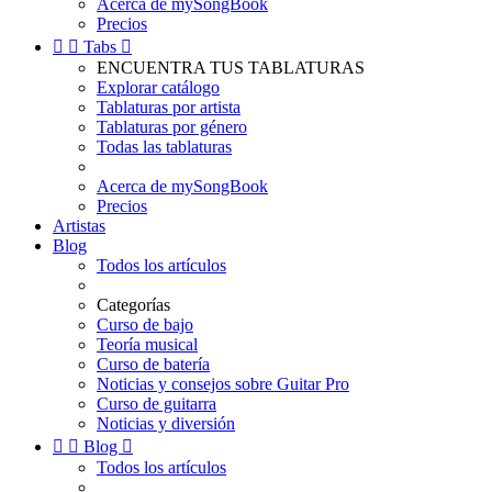
Acerca de mySongBook
Precios


Tabs

ENCUENTRA TUS TABLATURAS
Explorar catálogo
Tablaturas por artista
Tablaturas por género
Todas las tablaturas
Acerca de mySongBook
Precios
Artistas
Blog
Todos los artículos
Categorías
Curso de bajo
Teoría musical
Curso de batería
Noticias y consejos sobre Guitar Pro
Curso de guitarra
Noticias y diversión


Blog

Todos los artículos