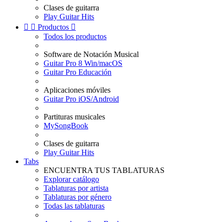
Clases de guitarra
Play Guitar Hits


Productos

Todos los productos
Software de Notación Musical
Guitar Pro 8 Win/macOS
Guitar Pro Educación
Aplicaciones móviles
Guitar Pro iOS/Android
Partituras musicales
MySongBook
Clases de guitarra
Play Guitar Hits
Tabs
ENCUENTRA TUS TABLATURAS
Explorar catálogo
Tablaturas por artista
Tablaturas por género
Todas las tablaturas