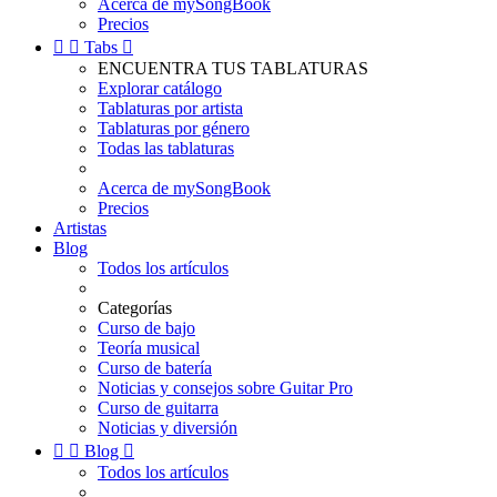
Acerca de mySongBook
Precios


Tabs

ENCUENTRA TUS TABLATURAS
Explorar catálogo
Tablaturas por artista
Tablaturas por género
Todas las tablaturas
Acerca de mySongBook
Precios
Artistas
Blog
Todos los artículos
Categorías
Curso de bajo
Teoría musical
Curso de batería
Noticias y consejos sobre Guitar Pro
Curso de guitarra
Noticias y diversión


Blog

Todos los artículos