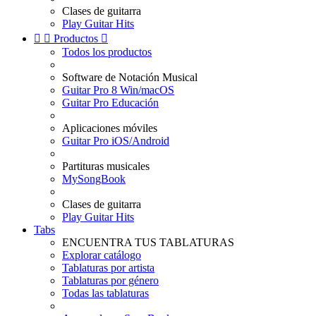
Clases de guitarra
Play Guitar Hits


Productos

Todos los productos
Software de Notación Musical
Guitar Pro 8 Win/macOS
Guitar Pro Educación
Aplicaciones móviles
Guitar Pro iOS/Android
Partituras musicales
MySongBook
Clases de guitarra
Play Guitar Hits
Tabs
ENCUENTRA TUS TABLATURAS
Explorar catálogo
Tablaturas por artista
Tablaturas por género
Todas las tablaturas