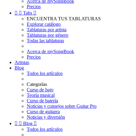
Acerca de mySongBook
Precios


Tabs

ENCUENTRA TUS TABLATURAS
Explorar catálogo
Tablaturas por artista
Tablaturas por género
Todas las tablaturas
Acerca de mySongBook
Precios
Artistas
Blog
Todos los artículos
Categorías
Curso de bajo
Teoría musical
Curso de batería
Noticias y consejos sobre Guitar Pro
Curso de guitarra
Noticias y diversión


Blog

Todos los artículos