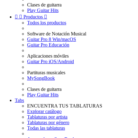
Clases de guitarra
Play Guitar Hits


Productos

Todos los productos
Software de Notación Musical
Guitar Pro 8 Win/macOS
Guitar Pro Educación
Aplicaciones móviles
Guitar Pro iOS/Android
Partituras musicales
MySongBook
Clases de guitarra
Play Guitar Hits
Tabs
ENCUENTRA TUS TABLATURAS
Explorar catálogo
Tablaturas por artista
Tablaturas por género
Todas las tablaturas