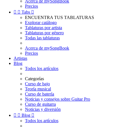
Acerca de mySongBook
Precios


Tabs

ENCUENTRA TUS TABLATURAS
Explorar catálogo
Tablaturas por artista
Tablaturas por género
Todas las tablaturas
Acerca de mySongBook
Precios
Artistas
Blog
Todos los artículos
Categorías
Curso de bajo
Teoría musical
Curso de batería
Noticias y consejos sobre Guitar Pro
Curso de guitarra
Noticias y diversión


Blog

Todos los artículos