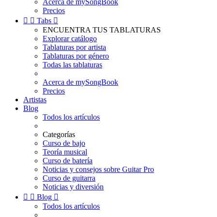
Acerca de mySongBook
Precios


Tabs

ENCUENTRA TUS TABLATURAS
Explorar catálogo
Tablaturas por artista
Tablaturas por género
Todas las tablaturas
Acerca de mySongBook
Precios
Artistas
Blog
Todos los artículos
Categorías
Curso de bajo
Teoría musical
Curso de batería
Noticias y consejos sobre Guitar Pro
Curso de guitarra
Noticias y diversión


Blog

Todos los artículos