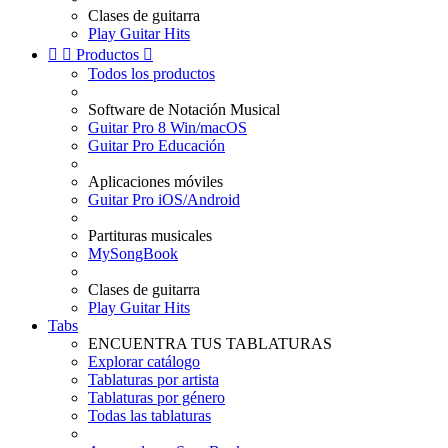
Clases de guitarra
Play Guitar Hits


Productos

Todos los productos
Software de Notación Musical
Guitar Pro 8 Win/macOS
Guitar Pro Educación
Aplicaciones móviles
Guitar Pro iOS/Android
Partituras musicales
MySongBook
Clases de guitarra
Play Guitar Hits
Tabs
ENCUENTRA TUS TABLATURAS
Explorar catálogo
Tablaturas por artista
Tablaturas por género
Todas las tablaturas