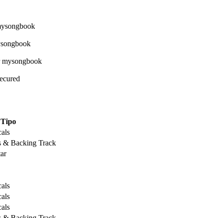
Secured
Tipo
als
s & Backing Track
ar
als
als
als
s & Backing Track