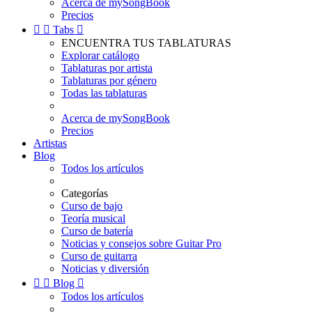
Acerca de mySongBook
Precios


Tabs

ENCUENTRA TUS TABLATURAS
Explorar catálogo
Tablaturas por artista
Tablaturas por género
Todas las tablaturas
Acerca de mySongBook
Precios
Artistas
Blog
Todos los artículos
Categorías
Curso de bajo
Teoría musical
Curso de batería
Noticias y consejos sobre Guitar Pro
Curso de guitarra
Noticias y diversión


Blog

Todos los artículos