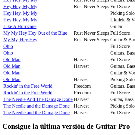
Hey Hey, My My
Rust Never Sleeps
Full Score
Hey Hey, My My
Picking Solo
Hey Hey, My My
Ukulele & V
Like A Hurricane
Guitar
My My Hey Hey Out of the Blue
Rust Never Sleeps
Full Score
My My, Hey Hey
Rust Never Sleeps
Guitar & Ba
Ohio
Full Score
Ohio
Guitars, Bas
Old Man
Harvest
Full Score
Old Man
Harvest
Guitars, Bas
Old Man
Guitar & Voc
Old Man
Harvest
Picking Solo
Rockin' in the Free World
Freedom
Guitars, Bas
Rockin' in the Free World
Freedom
Full Score
The Needle And The Damage Done
Harvest
Guitar, Bass
The Needle and the Damage Done
Harvest
Picking Solo
The Needle and the Damage Done
Harvest
Full Score
Consigue la última versión de Guitar Pro