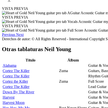
VISTA PREVIA
VISTA PREVIA
VISTA PREVIA
Previous
Next
Derechos de autor: © All Rights Reserved - International Copyright 
Otras tablaturas
Neil Young
Título
Álbum
Alabama
Guitar & Voc
Cortez The Killer
Zuma
Guitars, Bas
Cortez The Killer
Rhythm Guit
Cortez the Killer
Zuma
Full Score
Cortez The Killer
Lead Guitar
Down By The River
Guitar & Voc
Harvest
Guitar & Voc
Harvest Moon
Guitar & Voc
Hey Hey, My My
Rust Never Sleeps
Guitars, Bas