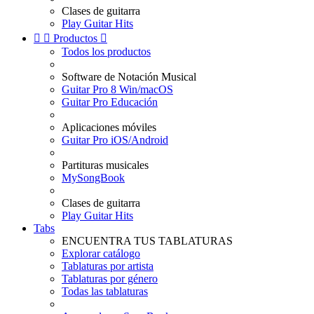
Clases de guitarra
Play Guitar Hits


Productos

Todos los productos
Software de Notación Musical
Guitar Pro 8 Win/macOS
Guitar Pro Educación
Aplicaciones móviles
Guitar Pro iOS/Android
Partituras musicales
MySongBook
Clases de guitarra
Play Guitar Hits
Tabs
ENCUENTRA TUS TABLATURAS
Explorar catálogo
Tablaturas por artista
Tablaturas por género
Todas las tablaturas