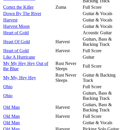
Backing Track
Cortez the Killer
Zuma
Full Score
Down By The River
Guitar & Vocals
Harvest
Guitar & Vocals
Harvest Moon
Guitar & Vocals
Heart of Gold
Acoustic Guitar
Guitars, Bass &
Heart Of Gold
Harvest
Backing Track
Heart of Gold
Harvest
Full Score
Like A Hurricane
Guitar
My My Hey Hey Out of
Rust Never
Full Score
the Blue
Sleeps
Rust Never
Guitar & Backing
My My, Hey Hey
Sleeps
Track
Ohio
Full Score
Guitars, Bass &
Ohio
Backing Track
Guitars, Bass &
Old Man
Harvest
Backing Track
Old Man
Harvest
Full Score
Old Man
Guitar & Vocals
Old Man
Harvest
Picking Solo Guitar