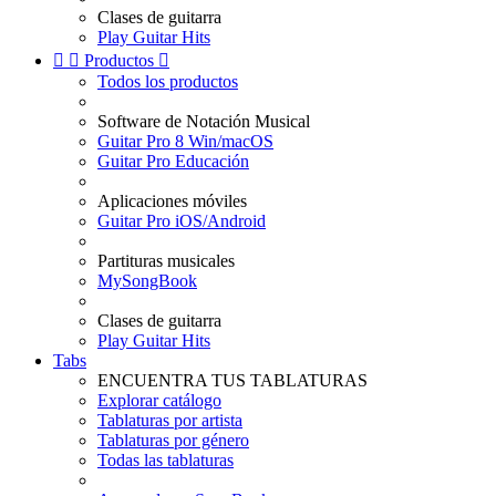
Clases de guitarra
Play Guitar Hits


Productos

Todos los productos
Software de Notación Musical
Guitar Pro 8 Win/macOS
Guitar Pro Educación
Aplicaciones móviles
Guitar Pro iOS/Android
Partituras musicales
MySongBook
Clases de guitarra
Play Guitar Hits
Tabs
ENCUENTRA TUS TABLATURAS
Explorar catálogo
Tablaturas por artista
Tablaturas por género
Todas las tablaturas