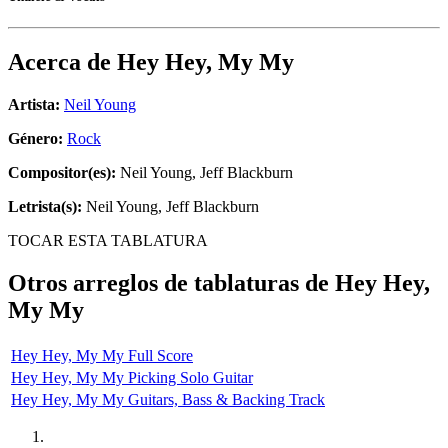
Acerca de
Hey Hey, My My
Artista:
Neil Young
Género:
Rock
Compositor(es):
Neil Young, Jeff Blackburn
Letrista(s):
Neil Young, Jeff Blackburn
TOCAR ESTA TABLATURA
Otros arreglos de tablaturas de
Hey Hey,
My My
Hey Hey, My My Full Score
Hey Hey, My My Picking Solo Guitar
Hey Hey, My My Guitars, Bass & Backing Track