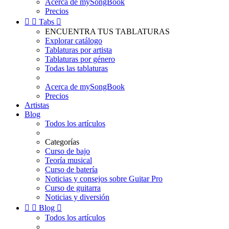
Acerca de mySongBook
Precios


Tabs

ENCUENTRA TUS TABLATURAS
Explorar catálogo
Tablaturas por artista
Tablaturas por género
Todas las tablaturas
Acerca de mySongBook
Precios
Artistas
Blog
Todos los artículos
Categorías
Curso de bajo
Teoría musical
Curso de batería
Noticias y consejos sobre Guitar Pro
Curso de guitarra
Noticias y diversión


Blog

Todos los artículos