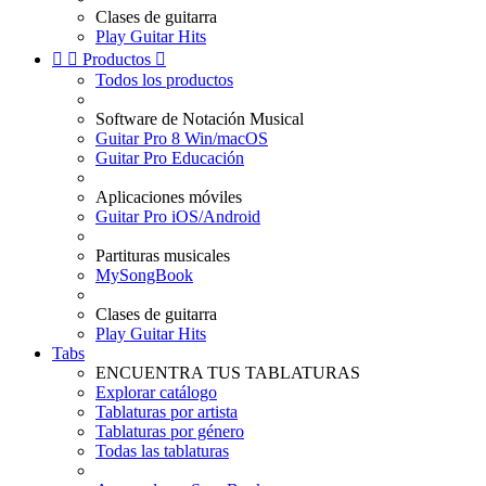
Clases de guitarra
Play Guitar Hits


Productos

Todos los productos
Software de Notación Musical
Guitar Pro 8 Win/macOS
Guitar Pro Educación
Aplicaciones móviles
Guitar Pro iOS/Android
Partituras musicales
MySongBook
Clases de guitarra
Play Guitar Hits
Tabs
ENCUENTRA TUS TABLATURAS
Explorar catálogo
Tablaturas por artista
Tablaturas por género
Todas las tablaturas