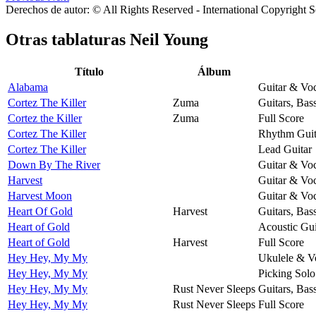
Derechos de autor: © All Rights Reserved - International Copyright 
Otras tablaturas
Neil Young
Título
Álbum
Alabama
Guitar & Voc
Cortez The Killer
Zuma
Guitars, Bas
Cortez the Killer
Zuma
Full Score
Cortez The Killer
Rhythm Guit
Cortez The Killer
Lead Guitar
Down By The River
Guitar & Voc
Harvest
Guitar & Voc
Harvest Moon
Guitar & Voc
Heart Of Gold
Harvest
Guitars, Bas
Heart of Gold
Acoustic Gui
Heart of Gold
Harvest
Full Score
Hey Hey, My My
Ukulele & V
Hey Hey, My My
Picking Solo
Hey Hey, My My
Rust Never Sleeps
Guitars, Bas
Hey Hey, My My
Rust Never Sleeps
Full Score