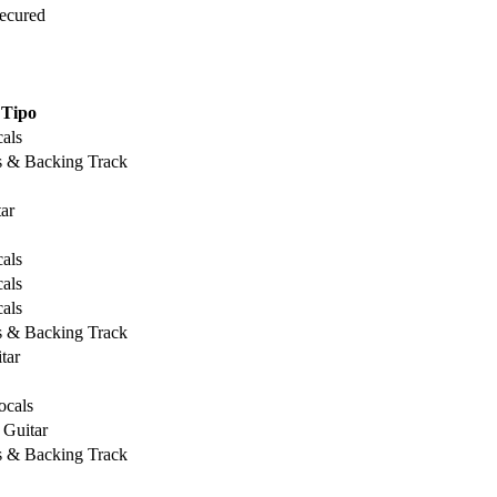
Secured
Tipo
als
s & Backing Track
ar
als
als
als
s & Backing Track
tar
ocals
 Guitar
s & Backing Track