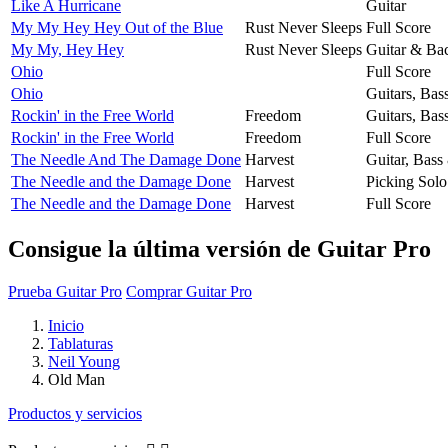
Like A Hurricane
Guitar
My My Hey Hey Out of the Blue
Rust Never Sleeps
Full Score
My My, Hey Hey
Rust Never Sleeps
Guitar & Ba
Ohio
Full Score
Ohio
Guitars, Bas
Rockin' in the Free World
Freedom
Guitars, Bas
Rockin' in the Free World
Freedom
Full Score
The Needle And The Damage Done
Harvest
Guitar, Bass
The Needle and the Damage Done
Harvest
Picking Solo
The Needle and the Damage Done
Harvest
Full Score
Consigue la última versión de Guitar Pro
Prueba Guitar Pro
Comprar Guitar Pro
Inicio
Tablaturas
Neil Young
Old Man
Productos y servicios