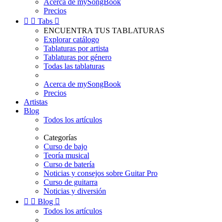
Acerca de mySongBook
Precios


Tabs

ENCUENTRA TUS TABLATURAS
Explorar catálogo
Tablaturas por artista
Tablaturas por género
Todas las tablaturas
Acerca de mySongBook
Precios
Artistas
Blog
Todos los artículos
Categorías
Curso de bajo
Teoría musical
Curso de batería
Noticias y consejos sobre Guitar Pro
Curso de guitarra
Noticias y diversión


Blog

Todos los artículos