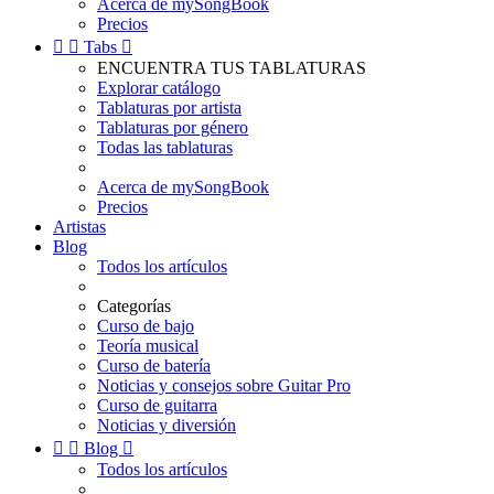
Acerca de mySongBook
Precios


Tabs

ENCUENTRA TUS TABLATURAS
Explorar catálogo
Tablaturas por artista
Tablaturas por género
Todas las tablaturas
Acerca de mySongBook
Precios
Artistas
Blog
Todos los artículos
Categorías
Curso de bajo
Teoría musical
Curso de batería
Noticias y consejos sobre Guitar Pro
Curso de guitarra
Noticias y diversión


Blog

Todos los artículos