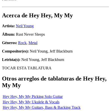
Acerca de
Hey Hey, My My
Artista:
Neil Young
Álbum:
Rust Never Sleeps
Géneros:
Rock
,
Metal
Compositor(es):
Neil Young, Jeff Blackburn
Letrista(s):
Neil Young, Jeff Blackburn
TOCAR ESTA TABLATURA
Otros arreglos de tablaturas de
Hey Hey,
My My
Hey Hey, My My Picking Solo Guitar
Hey Hey, My My Ukulele & Vocals
Hey Hey, My My Guitars, Bass & Backing Track