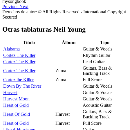
Previous
Next
Derechos de autor: © All Rights Reserved - International Copyright
Secured
Otras tablaturas
Neil Young
Título
Álbum
Tipo
Alabama
Guitar & Vocals
Cortez The Killer
Rhythm Guitar
Cortez The Killer
Lead Guitar
Guitars, Bass &
Cortez The Killer
Zuma
Backing Track
Cortez the Killer
Zuma
Full Score
Down By The River
Guitar & Vocals
Harvest
Guitar & Vocals
Harvest Moon
Guitar & Vocals
Heart of Gold
Acoustic Guitar
Guitars, Bass &
Heart Of Gold
Harvest
Backing Track
Heart of Gold
Harvest
Full Score
Like A Hurricane
Guitar