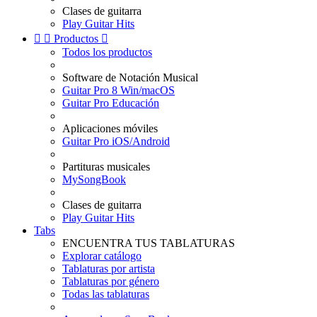
Clases de guitarra
Play Guitar Hits


Productos

Todos los productos
Software de Notación Musical
Guitar Pro 8 Win/macOS
Guitar Pro Educación
Aplicaciones móviles
Guitar Pro iOS/Android
Partituras musicales
MySongBook
Clases de guitarra
Play Guitar Hits
Tabs
ENCUENTRA TUS TABLATURAS
Explorar catálogo
Tablaturas por artista
Tablaturas por género
Todas las tablaturas