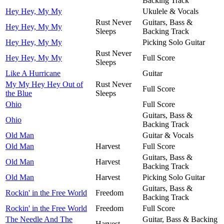
Backing Track
Hey Hey, My My
Ukulele & Vocals
Rust Never
Guitars, Bass &
Hey Hey, My My
Sleeps
Backing Track
Hey Hey, My My
Picking Solo Guitar
Rust Never
Hey Hey, My My
Full Score
Sleeps
Like A Hurricane
Guitar
My My Hey Hey Out of
Rust Never
Full Score
the Blue
Sleeps
Ohio
Full Score
Guitars, Bass &
Ohio
Backing Track
Old Man
Guitar & Vocals
Old Man
Harvest
Full Score
Guitars, Bass &
Old Man
Harvest
Backing Track
Old Man
Harvest
Picking Solo Guitar
Guitars, Bass &
Rockin' in the Free World
Freedom
Backing Track
Rockin' in the Free World
Freedom
Full Score
The Needle And The
Guitar, Bass & Backing
Harvest