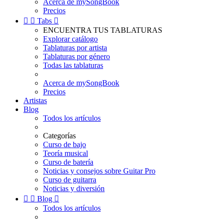
Acerca de mySongBook
Precios


Tabs

ENCUENTRA TUS TABLATURAS
Explorar catálogo
Tablaturas por artista
Tablaturas por género
Todas las tablaturas
Acerca de mySongBook
Precios
Artistas
Blog
Todos los artículos
Categorías
Curso de bajo
Teoría musical
Curso de batería
Noticias y consejos sobre Guitar Pro
Curso de guitarra
Noticias y diversión


Blog

Todos los artículos