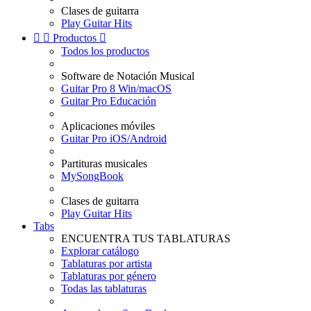
Clases de guitarra
Play Guitar Hits


Productos

Todos los productos
Software de Notación Musical
Guitar Pro 8 Win/macOS
Guitar Pro Educación
Aplicaciones móviles
Guitar Pro iOS/Android
Partituras musicales
MySongBook
Clases de guitarra
Play Guitar Hits
Tabs
ENCUENTRA TUS TABLATURAS
Explorar catálogo
Tablaturas por artista
Tablaturas por género
Todas las tablaturas