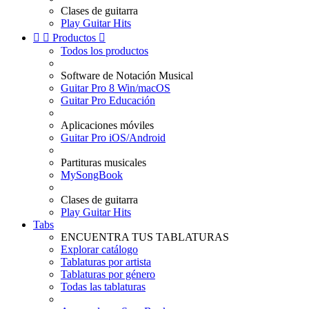
Clases de guitarra
Play Guitar Hits


Productos

Todos los productos
Software de Notación Musical
Guitar Pro 8 Win/macOS
Guitar Pro Educación
Aplicaciones móviles
Guitar Pro iOS/Android
Partituras musicales
MySongBook
Clases de guitarra
Play Guitar Hits
Tabs
ENCUENTRA TUS TABLATURAS
Explorar catálogo
Tablaturas por artista
Tablaturas por género
Todas las tablaturas