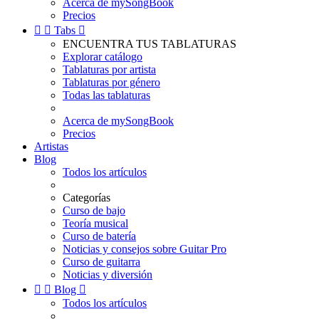
Acerca de mySongBook
Precios


Tabs

ENCUENTRA TUS TABLATURAS
Explorar catálogo
Tablaturas por artista
Tablaturas por género
Todas las tablaturas
Acerca de mySongBook
Precios
Artistas
Blog
Todos los artículos
Categorías
Curso de bajo
Teoría musical
Curso de batería
Noticias y consejos sobre Guitar Pro
Curso de guitarra
Noticias y diversión


Blog

Todos los artículos