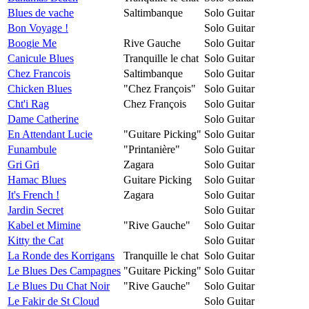
Blues de vache
Saltimbanque
Solo Guitar
Bon Voyage !
Solo Guitar
Boogie Me
Rive Gauche
Solo Guitar
Canicule Blues
Tranquille le chat
Solo Guitar
Chez Francois
Saltimbanque
Solo Guitar
Chicken Blues
"Chez François"
Solo Guitar
Cht'i Rag
Chez François
Solo Guitar
Dame Catherine
Solo Guitar
En Attendant Lucie
"Guitare Picking"
Solo Guitar
Funambule
"Printanière"
Solo Guitar
Gri Gri
Zagara
Solo Guitar
Hamac Blues
Guitare Picking
Solo Guitar
It's French !
Zagara
Solo Guitar
Jardin Secret
Solo Guitar
Kabel et Mimine
"Rive Gauche"
Solo Guitar
Kitty the Cat
Solo Guitar
La Ronde des Korrigans
Tranquille le chat
Solo Guitar
Le Blues Des Campagnes
"Guitare Picking"
Solo Guitar
Le Blues Du Chat Noir
"Rive Gauche"
Solo Guitar
Le Fakir de St Cloud
Solo Guitar