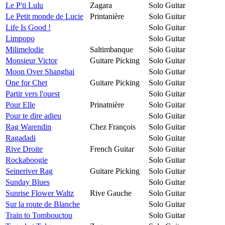
Le P'ti Lulu
Zagara
Solo Guitar
Le Petit monde de Lucie
Printanière
Solo Guitar
Life Is Good !
Solo Guitar
Limpopo
Solo Guitar
Milimelodie
Saltimbanque
Solo Guitar
Monsieur Victor
Guitare Picking
Solo Guitar
Moon Over Shanghai
Solo Guitar
One for Chet
Guitare Picking
Solo Guitar
Partir vers l'ouest
Solo Guitar
Pour Elle
Prinatnière
Solo Guitar
Pour te dire adieu
Solo Guitar
Rag Warendin
Chez François
Solo Guitar
Ragadadi
Solo Guitar
Rive Droite
French Guitar
Solo Guitar
Rockaboogie
Solo Guitar
Seineriver Rag
Guitare Picking
Solo Guitar
Sunday Blues
Solo Guitar
Sunrise Flower Waltz
Rive Gauche
Solo Guitar
Sur la route de Blanche
Solo Guitar
Train to Tombouctou
Solo Guitar