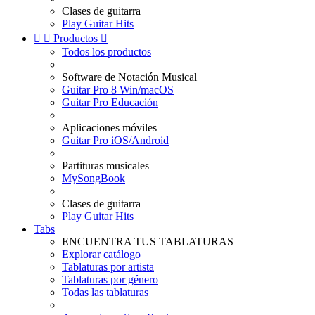
Clases de guitarra
Play Guitar Hits


Productos

Todos los productos
Software de Notación Musical
Guitar Pro 8 Win/macOS
Guitar Pro Educación
Aplicaciones móviles
Guitar Pro iOS/Android
Partituras musicales
MySongBook
Clases de guitarra
Play Guitar Hits
Tabs
ENCUENTRA TUS TABLATURAS
Explorar catálogo
Tablaturas por artista
Tablaturas por género
Todas las tablaturas