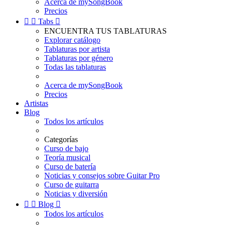
Acerca de mySongBook
Precios


Tabs

ENCUENTRA TUS TABLATURAS
Explorar catálogo
Tablaturas por artista
Tablaturas por género
Todas las tablaturas
Acerca de mySongBook
Precios
Artistas
Blog
Todos los artículos
Categorías
Curso de bajo
Teoría musical
Curso de batería
Noticias y consejos sobre Guitar Pro
Curso de guitarra
Noticias y diversión


Blog

Todos los artículos