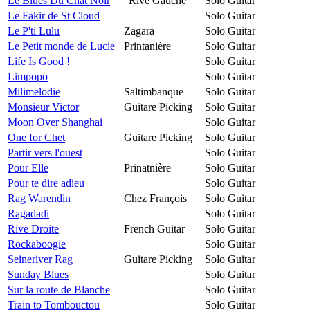
Le Blues Du Chat Noir
"Rive Gauche"
Solo Guitar
Le Fakir de St Cloud
Solo Guitar
Le P'ti Lulu
Zagara
Solo Guitar
Le Petit monde de Lucie
Printanière
Solo Guitar
Life Is Good !
Solo Guitar
Limpopo
Solo Guitar
Milimelodie
Saltimbanque
Solo Guitar
Monsieur Victor
Guitare Picking
Solo Guitar
Moon Over Shanghai
Solo Guitar
One for Chet
Guitare Picking
Solo Guitar
Partir vers l'ouest
Solo Guitar
Pour Elle
Prinatnière
Solo Guitar
Pour te dire adieu
Solo Guitar
Rag Warendin
Chez François
Solo Guitar
Ragadadi
Solo Guitar
Rive Droite
French Guitar
Solo Guitar
Rockaboogie
Solo Guitar
Seineriver Rag
Guitare Picking
Solo Guitar
Sunday Blues
Solo Guitar
Sur la route de Blanche
Solo Guitar
Train to Tombouctou
Solo Guitar