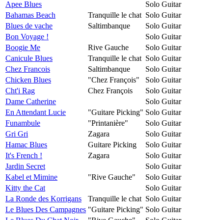
Apee Blues
Solo Guitar
Bahamas Beach
Tranquille le chat
Solo Guitar
Blues de vache
Saltimbanque
Solo Guitar
Bon Voyage !
Solo Guitar
Boogie Me
Rive Gauche
Solo Guitar
Canicule Blues
Tranquille le chat
Solo Guitar
Chez Francois
Saltimbanque
Solo Guitar
Chicken Blues
"Chez François"
Solo Guitar
Cht'i Rag
Chez François
Solo Guitar
Dame Catherine
Solo Guitar
En Attendant Lucie
"Guitare Picking"
Solo Guitar
Funambule
"Printanière"
Solo Guitar
Gri Gri
Zagara
Solo Guitar
Hamac Blues
Guitare Picking
Solo Guitar
It's French !
Zagara
Solo Guitar
Jardin Secret
Solo Guitar
Kabel et Mimine
"Rive Gauche"
Solo Guitar
Kitty the Cat
Solo Guitar
La Ronde des Korrigans
Tranquille le chat
Solo Guitar
Le Blues Des Campagnes
"Guitare Picking"
Solo Guitar