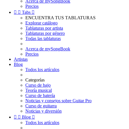
Acerca de mySongBook
Precios


Tabs

ENCUENTRA TUS TABLATURAS
Explorar catálogo
Tablaturas por artista
Tablaturas por género
Todas las tablaturas
Acerca de mySongBook
Precios
Artistas
Blog
Todos los artículos
Categorías
Curso de bajo
Teoría musical
Curso de batería
Noticias y consejos sobre Guitar Pro
Curso de guitarra
Noticias y diversión


Blog

Todos los artículos