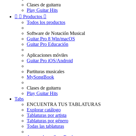
Clases de guitarra
Play Guitar Hits


Productos

Todos los productos
Software de Notación Musical
Guitar Pro 8 Win/macOS
Guitar Pro Educación
Aplicaciones móviles
Guitar Pro iOS/Android
Partituras musicales
MySongBook
Clases de guitarra
Play Guitar Hits
Tabs
ENCUENTRA TUS TABLATURAS
Explorar catálogo
Tablaturas por artista
Tablaturas por género
Todas las tablaturas