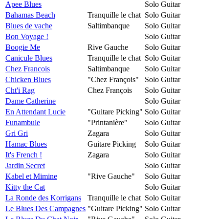
Apee Blues
Solo Guitar
Bahamas Beach
Tranquille le chat
Solo Guitar
Blues de vache
Saltimbanque
Solo Guitar
Bon Voyage !
Solo Guitar
Boogie Me
Rive Gauche
Solo Guitar
Canicule Blues
Tranquille le chat
Solo Guitar
Chez Francois
Saltimbanque
Solo Guitar
Chicken Blues
"Chez François"
Solo Guitar
Cht'i Rag
Chez François
Solo Guitar
Dame Catherine
Solo Guitar
En Attendant Lucie
"Guitare Picking"
Solo Guitar
Funambule
"Printanière"
Solo Guitar
Gri Gri
Zagara
Solo Guitar
Hamac Blues
Guitare Picking
Solo Guitar
It's French !
Zagara
Solo Guitar
Jardin Secret
Solo Guitar
Kabel et Mimine
"Rive Gauche"
Solo Guitar
Kitty the Cat
Solo Guitar
La Ronde des Korrigans
Tranquille le chat
Solo Guitar
Le Blues Des Campagnes
"Guitare Picking"
Solo Guitar