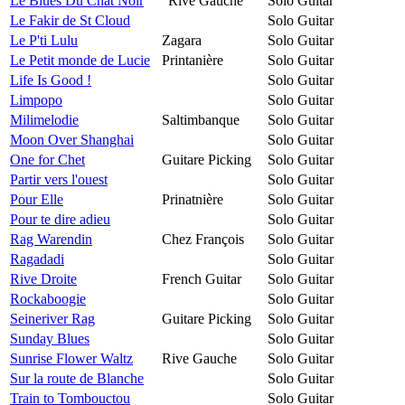
Le Blues Du Chat Noir
"Rive Gauche"
Solo Guitar
Le Fakir de St Cloud
Solo Guitar
Le P'ti Lulu
Zagara
Solo Guitar
Le Petit monde de Lucie
Printanière
Solo Guitar
Life Is Good !
Solo Guitar
Limpopo
Solo Guitar
Milimelodie
Saltimbanque
Solo Guitar
Moon Over Shanghai
Solo Guitar
One for Chet
Guitare Picking
Solo Guitar
Partir vers l'ouest
Solo Guitar
Pour Elle
Prinatnière
Solo Guitar
Pour te dire adieu
Solo Guitar
Rag Warendin
Chez François
Solo Guitar
Ragadadi
Solo Guitar
Rive Droite
French Guitar
Solo Guitar
Rockaboogie
Solo Guitar
Seineriver Rag
Guitare Picking
Solo Guitar
Sunday Blues
Solo Guitar
Sunrise Flower Waltz
Rive Gauche
Solo Guitar
Sur la route de Blanche
Solo Guitar
Train to Tombouctou
Solo Guitar