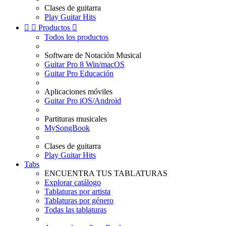
Clases de guitarra
Play Guitar Hits


Productos

Todos los productos
Software de Notación Musical
Guitar Pro 8 Win/macOS
Guitar Pro Educación
Aplicaciones móviles
Guitar Pro iOS/Android
Partituras musicales
MySongBook
Clases de guitarra
Play Guitar Hits
Tabs
ENCUENTRA TUS TABLATURAS
Explorar catálogo
Tablaturas por artista
Tablaturas por género
Todas las tablaturas