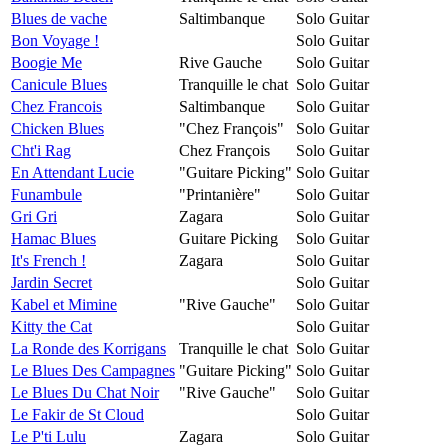
Blues de vache
Saltimbanque
Solo Guitar
Bon Voyage !
Solo Guitar
Boogie Me
Rive Gauche
Solo Guitar
Canicule Blues
Tranquille le chat
Solo Guitar
Chez Francois
Saltimbanque
Solo Guitar
Chicken Blues
"Chez François"
Solo Guitar
Cht'i Rag
Chez François
Solo Guitar
En Attendant Lucie
"Guitare Picking"
Solo Guitar
Funambule
"Printanière"
Solo Guitar
Gri Gri
Zagara
Solo Guitar
Hamac Blues
Guitare Picking
Solo Guitar
It's French !
Zagara
Solo Guitar
Jardin Secret
Solo Guitar
Kabel et Mimine
"Rive Gauche"
Solo Guitar
Kitty the Cat
Solo Guitar
La Ronde des Korrigans
Tranquille le chat
Solo Guitar
Le Blues Des Campagnes
"Guitare Picking"
Solo Guitar
Le Blues Du Chat Noir
"Rive Gauche"
Solo Guitar
Le Fakir de St Cloud
Solo Guitar
Le P'ti Lulu
Zagara
Solo Guitar