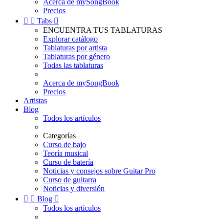
Acerca de mySongBook
Precios


Tabs

ENCUENTRA TUS TABLATURAS
Explorar catálogo
Tablaturas por artista
Tablaturas por género
Todas las tablaturas
Acerca de mySongBook
Precios
Artistas
Blog
Todos los artículos
Categorías
Curso de bajo
Teoría musical
Curso de batería
Noticias y consejos sobre Guitar Pro
Curso de guitarra
Noticias y diversión


Blog

Todos los artículos