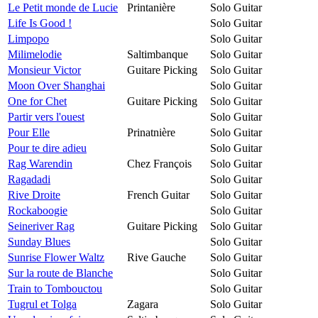
Le Petit monde de Lucie
Printanière
Solo Guitar
Life Is Good !
Solo Guitar
Limpopo
Solo Guitar
Milimelodie
Saltimbanque
Solo Guitar
Monsieur Victor
Guitare Picking
Solo Guitar
Moon Over Shanghai
Solo Guitar
One for Chet
Guitare Picking
Solo Guitar
Partir vers l'ouest
Solo Guitar
Pour Elle
Prinatnière
Solo Guitar
Pour te dire adieu
Solo Guitar
Rag Warendin
Chez François
Solo Guitar
Ragadadi
Solo Guitar
Rive Droite
French Guitar
Solo Guitar
Rockaboogie
Solo Guitar
Seineriver Rag
Guitare Picking
Solo Guitar
Sunday Blues
Solo Guitar
Sunrise Flower Waltz
Rive Gauche
Solo Guitar
Sur la route de Blanche
Solo Guitar
Train to Tombouctou
Solo Guitar
Tugrul et Tolga
Zagara
Solo Guitar