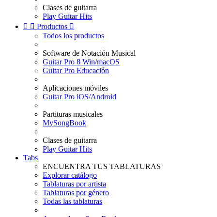
Clases de guitarra
Play Guitar Hits


Productos

Todos los productos
Software de Notación Musical
Guitar Pro 8 Win/macOS
Guitar Pro Educación
Aplicaciones móviles
Guitar Pro iOS/Android
Partituras musicales
MySongBook
Clases de guitarra
Play Guitar Hits
Tabs
ENCUENTRA TUS TABLATURAS
Explorar catálogo
Tablaturas por artista
Tablaturas por género
Todas las tablaturas