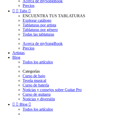
Acerca de mySongBook
Precios


Tabs

ENCUENTRA TUS TABLATURAS
Explorar catálogo
Tablaturas por artista
Tablaturas por género
Todas las tablaturas
Acerca de mySongBook
Precios
Artistas
Blog
Todos los artículos
Categorías
Curso de bajo
Teoría musical
Curso de batería
Noticias y consejos sobre Guitar Pro
Curso de guitarra
Noticias y diversión


Blog

Todos los artículos