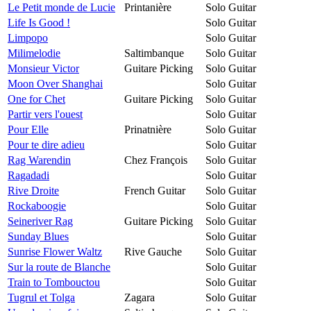
Le Petit monde de Lucie
Printanière
Solo Guitar
Life Is Good !
Solo Guitar
Limpopo
Solo Guitar
Milimelodie
Saltimbanque
Solo Guitar
Monsieur Victor
Guitare Picking
Solo Guitar
Moon Over Shanghai
Solo Guitar
One for Chet
Guitare Picking
Solo Guitar
Partir vers l'ouest
Solo Guitar
Pour Elle
Prinatnière
Solo Guitar
Pour te dire adieu
Solo Guitar
Rag Warendin
Chez François
Solo Guitar
Ragadadi
Solo Guitar
Rive Droite
French Guitar
Solo Guitar
Rockaboogie
Solo Guitar
Seineriver Rag
Guitare Picking
Solo Guitar
Sunday Blues
Solo Guitar
Sunrise Flower Waltz
Rive Gauche
Solo Guitar
Sur la route de Blanche
Solo Guitar
Train to Tombouctou
Solo Guitar
Tugrul et Tolga
Zagara
Solo Guitar