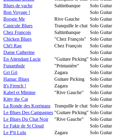
Blues de vache
Saltimbanque
Solo Guitar
Bon Voyage !
Solo Guitar
Boogie Me
Rive Gauche
Solo Guitar
Canicule Blues
Tranquille le chat
Solo Guitar
Chez Francois
Saltimbanque
Solo Guitar
Chicken Blues
"Chez François"
Solo Guitar
Cht'i Rag
Chez François
Solo Guitar
Dame Catherine
Solo Guitar
En Attendant Lucie
"Guitare Picking"
Solo Guitar
Funambule
"Printanière"
Solo Guitar
Gri Gri
Zagara
Solo Guitar
Hamac Blues
Guitare Picking
Solo Guitar
It's French !
Zagara
Solo Guitar
Kabel et Mimine
"Rive Gauche"
Solo Guitar
Kitty the Cat
Solo Guitar
La Ronde des Korrigans
Tranquille le chat
Solo Guitar
Le Blues Des Campagnes
"Guitare Picking"
Solo Guitar
Le Blues Du Chat Noir
"Rive Gauche"
Solo Guitar
Le Fakir de St Cloud
Solo Guitar
Le P'ti Lulu
Zagara
Solo Guitar