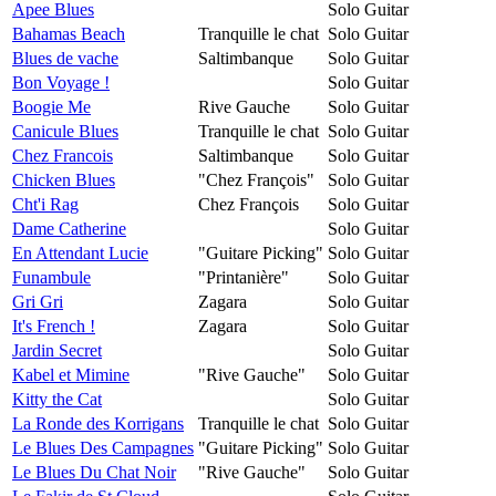
Apee Blues
Solo Guitar
Bahamas Beach
Tranquille le chat
Solo Guitar
Blues de vache
Saltimbanque
Solo Guitar
Bon Voyage !
Solo Guitar
Boogie Me
Rive Gauche
Solo Guitar
Canicule Blues
Tranquille le chat
Solo Guitar
Chez Francois
Saltimbanque
Solo Guitar
Chicken Blues
"Chez François"
Solo Guitar
Cht'i Rag
Chez François
Solo Guitar
Dame Catherine
Solo Guitar
En Attendant Lucie
"Guitare Picking"
Solo Guitar
Funambule
"Printanière"
Solo Guitar
Gri Gri
Zagara
Solo Guitar
It's French !
Zagara
Solo Guitar
Jardin Secret
Solo Guitar
Kabel et Mimine
"Rive Gauche"
Solo Guitar
Kitty the Cat
Solo Guitar
La Ronde des Korrigans
Tranquille le chat
Solo Guitar
Le Blues Des Campagnes
"Guitare Picking"
Solo Guitar
Le Blues Du Chat Noir
"Rive Gauche"
Solo Guitar