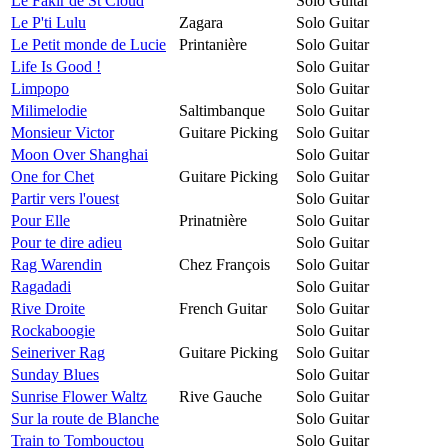
Le Fakir de St Cloud
Solo Guitar
Le P'ti Lulu
Zagara
Solo Guitar
Le Petit monde de Lucie
Printanière
Solo Guitar
Life Is Good !
Solo Guitar
Limpopo
Solo Guitar
Milimelodie
Saltimbanque
Solo Guitar
Monsieur Victor
Guitare Picking
Solo Guitar
Moon Over Shanghai
Solo Guitar
One for Chet
Guitare Picking
Solo Guitar
Partir vers l'ouest
Solo Guitar
Pour Elle
Prinatnière
Solo Guitar
Pour te dire adieu
Solo Guitar
Rag Warendin
Chez François
Solo Guitar
Ragadadi
Solo Guitar
Rive Droite
French Guitar
Solo Guitar
Rockaboogie
Solo Guitar
Seineriver Rag
Guitare Picking
Solo Guitar
Sunday Blues
Solo Guitar
Sunrise Flower Waltz
Rive Gauche
Solo Guitar
Sur la route de Blanche
Solo Guitar
Train to Tombouctou
Solo Guitar