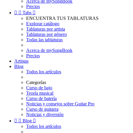
Acerca de mySongBook
Precios


Tabs

ENCUENTRA TUS TABLATURAS
Explorar catálogo
Tablaturas por artista
Tablaturas por género
Todas las tablaturas
Acerca de mySongBook
Precios
Artistas
Blog
Todos los artículos
Categorías
Curso de bajo
Teoría musical
Curso de batería
Noticias y consejos sobre Guitar Pro
Curso de guitarra
Noticias y diversión


Blog

Todos los artículos