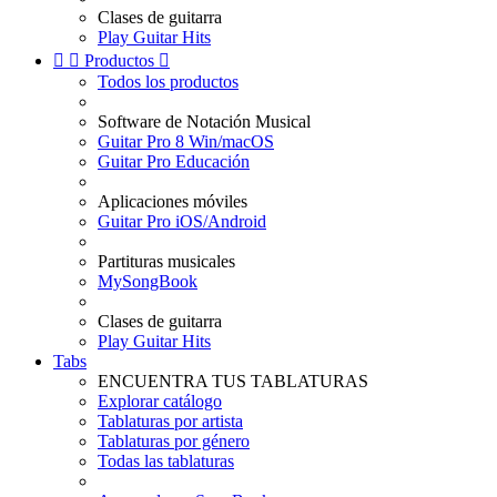
Clases de guitarra
Play Guitar Hits


Productos

Todos los productos
Software de Notación Musical
Guitar Pro 8 Win/macOS
Guitar Pro Educación
Aplicaciones móviles
Guitar Pro iOS/Android
Partituras musicales
MySongBook
Clases de guitarra
Play Guitar Hits
Tabs
ENCUENTRA TUS TABLATURAS
Explorar catálogo
Tablaturas por artista
Tablaturas por género
Todas las tablaturas