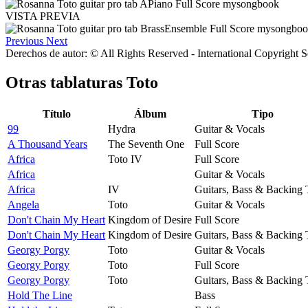
VISTA PREVIA
Previous
Next
Derechos de autor: © All Rights Reserved - International Copyright 
Otras tablaturas
Toto
Título
Álbum
Tipo
99
Hydra
Guitar & Vocals
A Thousand Years
The Seventh One
Full Score
Africa
Toto IV
Full Score
Africa
Guitar & Vocals
Africa
IV
Guitars, Bass & Backing 
Angela
Toto
Guitar & Vocals
Don't Chain My Heart
Kingdom of Desire
Full Score
Don't Chain My Heart
Kingdom of Desire
Guitars, Bass & Backing 
Georgy Porgy
Toto
Guitar & Vocals
Georgy Porgy
Toto
Full Score
Georgy Porgy
Toto
Guitars, Bass & Backing 
Hold The Line
Bass