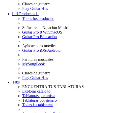
Clases de guitarra
Play Guitar Hits


Productos

Todos los productos
Software de Notación Musical
Guitar Pro 8 Win/macOS
Guitar Pro Educación
Aplicaciones móviles
Guitar Pro iOS/Android
Partituras musicales
MySongBook
Clases de guitarra
Play Guitar Hits
Tabs
ENCUENTRA TUS TABLATURAS
Explorar catálogo
Tablaturas por artista
Tablaturas por género
Todas las tablaturas