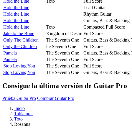
Hold the Line
Toto
Full Score
Hold the Line
Lead Guitar
Hold the Line
Rhythm Guitar
Hold the Line
Guitars, Bass & Backing 
Hold the Line
Toto
Compacted Full Score
Jake to the Bone
Kingdom of Desire
Full Score
Only The Children
The Seventh One
Guitars, Bass & Backing 
Only the Children
he Seventh One
Full Score
Pamela
The Seventh One
Guitars, Bass & Backing 
Pamela
The Seventh One
Full Score
Stop Loving You
The Seventh One
Full Score
Stop Loving You
The Seventh One
Guitars, Bass & Backing 
Consigue la última versión de Guitar Pro
Prueba Guitar Pro
Comprar Guitar Pro
Inicio
Tablaturas
Toto
Rosanna