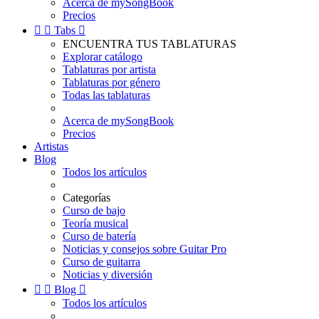
Acerca de mySongBook
Precios


Tabs

ENCUENTRA TUS TABLATURAS
Explorar catálogo
Tablaturas por artista
Tablaturas por género
Todas las tablaturas
Acerca de mySongBook
Precios
Artistas
Blog
Todos los artículos
Categorías
Curso de bajo
Teoría musical
Curso de batería
Noticias y consejos sobre Guitar Pro
Curso de guitarra
Noticias y diversión


Blog

Todos los artículos