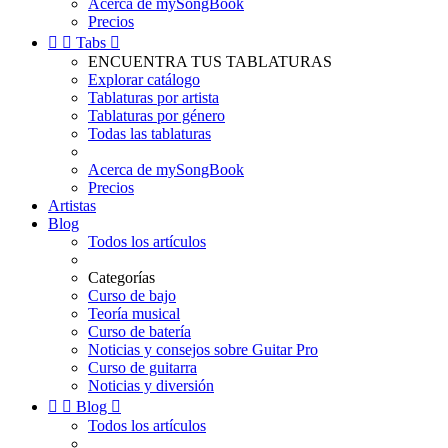
Acerca de mySongBook
Precios


Tabs

ENCUENTRA TUS TABLATURAS
Explorar catálogo
Tablaturas por artista
Tablaturas por género
Todas las tablaturas
Acerca de mySongBook
Precios
Artistas
Blog
Todos los artículos
Categorías
Curso de bajo
Teoría musical
Curso de batería
Noticias y consejos sobre Guitar Pro
Curso de guitarra
Noticias y diversión


Blog

Todos los artículos