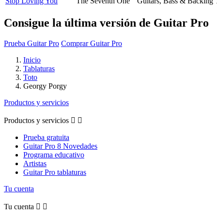
Stop Loving You
The Seventh One
Guitars, Bass & Backing 
Consigue la última versión de Guitar Pro
Prueba Guitar Pro
Comprar Guitar Pro
Inicio
Tablaturas
Toto
Georgy Porgy
Productos y servicios
Productos y servicios


Prueba gratuita
Guitar Pro 8 Novedades
Programa educativo
Artistas
Guitar Pro tablaturas
Tu cuenta
Tu cuenta

