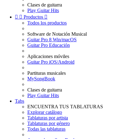
Clases de guitarra
Play Guitar Hits


Productos

Todos los productos
Software de Notación Musical
Guitar Pro 8 Win/macOS
Guitar Pro Educación
Aplicaciones móviles
Guitar Pro iOS/Android
Partituras musicales
MySongBook
Clases de guitarra
Play Guitar Hits
Tabs
ENCUENTRA TUS TABLATURAS
Explorar catálogo
Tablaturas por artista
Tablaturas por género
Todas las tablaturas