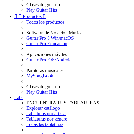
Clases de guitarra
Play Guitar Hits


Productos

Todos los productos
Software de Notación Musical
Guitar Pro 8 Win/macOS
Guitar Pro Educación
Aplicaciones móviles
Guitar Pro iOS/Android
Partituras musicales
MySongBook
Clases de guitarra
Play Guitar Hits
Tabs
ENCUENTRA TUS TABLATURAS
Explorar catálogo
Tablaturas por artista
Tablaturas por género
Todas las tablaturas