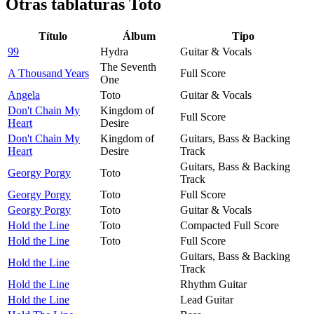
Otras tablaturas
Toto
Título
Álbum
Tipo
99
Hydra
Guitar & Vocals
The Seventh
A Thousand Years
Full Score
One
Angela
Toto
Guitar & Vocals
Don't Chain My
Kingdom of
Full Score
Heart
Desire
Don't Chain My
Kingdom of
Guitars, Bass & Backing
Heart
Desire
Track
Guitars, Bass & Backing
Georgy Porgy
Toto
Track
Georgy Porgy
Toto
Full Score
Georgy Porgy
Toto
Guitar & Vocals
Hold the Line
Toto
Compacted Full Score
Hold the Line
Toto
Full Score
Guitars, Bass & Backing
Hold the Line
Track
Hold the Line
Rhythm Guitar
Hold the Line
Lead Guitar