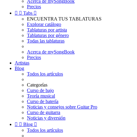
Acerca de mySongBook
Precios


Tabs

ENCUENTRA TUS TABLATURAS
Explorar catálogo
Tablaturas por artista
Tablaturas por género
Todas las tablaturas
Acerca de mySongBook
Precios
Artistas
Blog
Todos los artículos
Categorías
Curso de bajo
Teoría musical
Curso de batería
Noticias y consejos sobre Guitar Pro
Curso de guitarra
Noticias y diversión


Blog

Todos los artículos