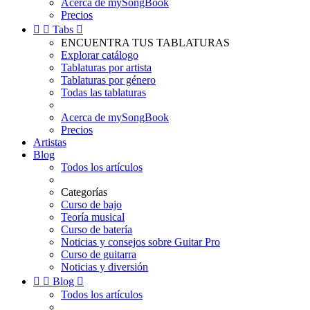
Acerca de mySongBook
Precios


Tabs

ENCUENTRA TUS TABLATURAS
Explorar catálogo
Tablaturas por artista
Tablaturas por género
Todas las tablaturas
Acerca de mySongBook
Precios
Artistas
Blog
Todos los artículos
Categorías
Curso de bajo
Teoría musical
Curso de batería
Noticias y consejos sobre Guitar Pro
Curso de guitarra
Noticias y diversión


Blog

Todos los artículos