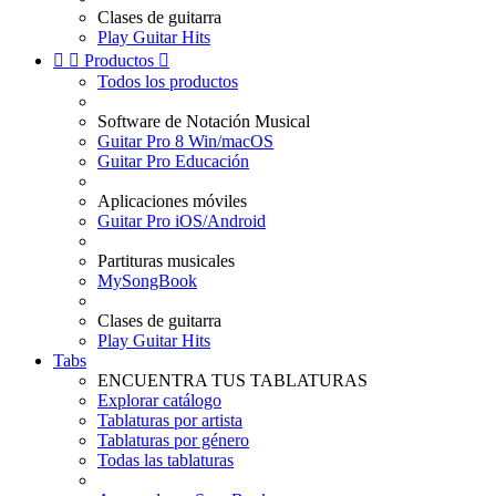
Clases de guitarra
Play Guitar Hits


Productos

Todos los productos
Software de Notación Musical
Guitar Pro 8 Win/macOS
Guitar Pro Educación
Aplicaciones móviles
Guitar Pro iOS/Android
Partituras musicales
MySongBook
Clases de guitarra
Play Guitar Hits
Tabs
ENCUENTRA TUS TABLATURAS
Explorar catálogo
Tablaturas por artista
Tablaturas por género
Todas las tablaturas