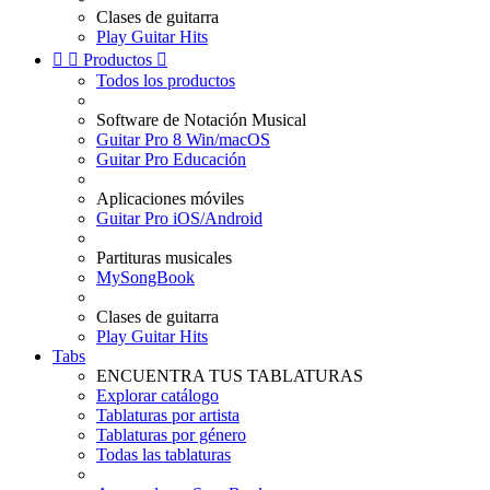
Clases de guitarra
Play Guitar Hits


Productos

Todos los productos
Software de Notación Musical
Guitar Pro 8 Win/macOS
Guitar Pro Educación
Aplicaciones móviles
Guitar Pro iOS/Android
Partituras musicales
MySongBook
Clases de guitarra
Play Guitar Hits
Tabs
ENCUENTRA TUS TABLATURAS
Explorar catálogo
Tablaturas por artista
Tablaturas por género
Todas las tablaturas