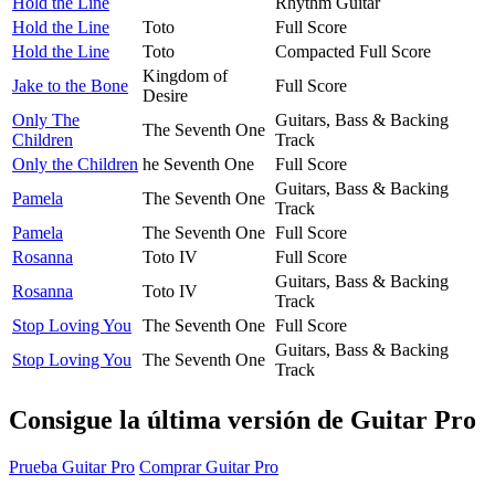
Hold the Line
Rhythm Guitar
Hold the Line
Toto
Full Score
Hold the Line
Toto
Compacted Full Score
Kingdom of
Jake to the Bone
Full Score
Desire
Only The
Guitars, Bass & Backing
The Seventh One
Children
Track
Only the Children
he Seventh One
Full Score
Guitars, Bass & Backing
Pamela
The Seventh One
Track
Pamela
The Seventh One
Full Score
Rosanna
Toto IV
Full Score
Guitars, Bass & Backing
Rosanna
Toto IV
Track
Stop Loving You
The Seventh One
Full Score
Guitars, Bass & Backing
Stop Loving You
The Seventh One
Track
Consigue la última versión de Guitar Pro
Prueba Guitar Pro
Comprar Guitar Pro