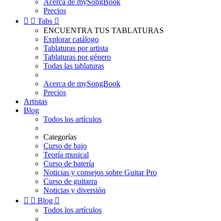
Acerca de mySongBook
Precios


Tabs

ENCUENTRA TUS TABLATURAS
Explorar catálogo
Tablaturas por artista
Tablaturas por género
Todas las tablaturas
Acerca de mySongBook
Precios
Artistas
Blog
Todos los artículos
Categorías
Curso de bajo
Teoría musical
Curso de batería
Noticias y consejos sobre Guitar Pro
Curso de guitarra
Noticias y diversión


Blog

Todos los artículos