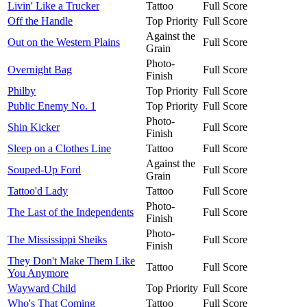
Livin' Like a Trucker
Tattoo
Full Score
Off the Handle
Top Priority
Full Score
Against the
Out on the Western Plains
Full Score
Grain
Photo-
Overnight Bag
Full Score
Finish
Philby
Top Priority
Full Score
Public Enemy No. 1
Top Priority
Full Score
Photo-
Shin Kicker
Full Score
Finish
Sleep on a Clothes Line
Tattoo
Full Score
Against the
Souped-Up Ford
Full Score
Grain
Tattoo'd Lady
Tattoo
Full Score
Photo-
The Last of the Independents
Full Score
Finish
Photo-
The Mississippi Sheiks
Full Score
Finish
They Don't Make Them Like
Tattoo
Full Score
You Anymore
Wayward Child
Top Priority
Full Score
Who's That Coming
Tattoo
Full Score