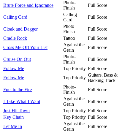
Photo-
Brute Force and Ignorance
Full Score
Finish
Calling
Calling Card
Full Score
Card
Photo-
Cloak and Dagger
Full Score
Finish
Cradle Rock
Tattoo
Full Score
Against the
Cross Me Off Your List
Full Score
Grain
Photo-
Cruise On Out
Full Score
Finish
Follow Me
Top Priority
Full Score
Guitars, Bass &
Follow Me
Top Priority
Backing Track
Photo-
Fuel to the Fire
Full Score
Finish
Against the
I Take What I Want
Full Score
Grain
Just Hit Town
Top Priority
Full Score
Key Chain
Top Priority
Full Score
Against the
Let Me In
Full Score
Grain