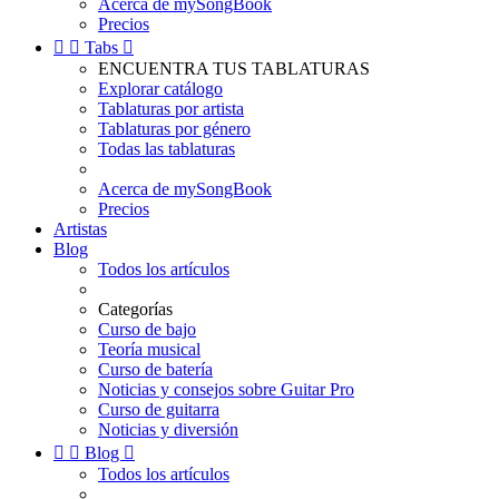
Acerca de mySongBook
Precios


Tabs

ENCUENTRA TUS TABLATURAS
Explorar catálogo
Tablaturas por artista
Tablaturas por género
Todas las tablaturas
Acerca de mySongBook
Precios
Artistas
Blog
Todos los artículos
Categorías
Curso de bajo
Teoría musical
Curso de batería
Noticias y consejos sobre Guitar Pro
Curso de guitarra
Noticias y diversión


Blog

Todos los artículos