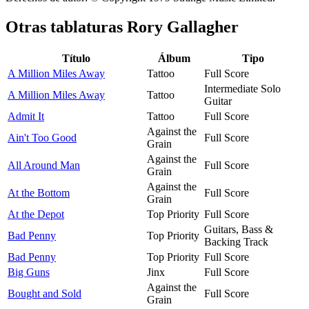
Otras tablaturas
Rory Gallagher
Título
Álbum
Tipo
A Million Miles Away
Tattoo
Full Score
Intermediate Solo
A Million Miles Away
Tattoo
Guitar
Admit It
Tattoo
Full Score
Against the
Ain't Too Good
Full Score
Grain
Against the
All Around Man
Full Score
Grain
Against the
At the Bottom
Full Score
Grain
At the Depot
Top Priority
Full Score
Guitars, Bass &
Bad Penny
Top Priority
Backing Track
Bad Penny
Top Priority
Full Score
Big Guns
Jinx
Full Score
Against the
Bought and Sold
Full Score
Grain