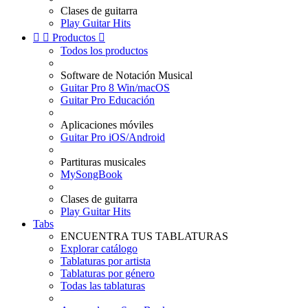
Clases de guitarra
Play Guitar Hits


Productos

Todos los productos
Software de Notación Musical
Guitar Pro 8 Win/macOS
Guitar Pro Educación
Aplicaciones móviles
Guitar Pro iOS/Android
Partituras musicales
MySongBook
Clases de guitarra
Play Guitar Hits
Tabs
ENCUENTRA TUS TABLATURAS
Explorar catálogo
Tablaturas por artista
Tablaturas por género
Todas las tablaturas