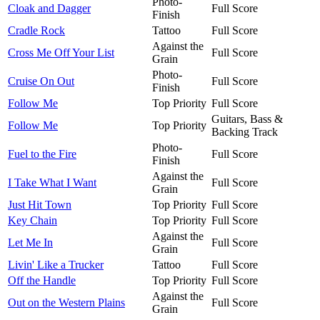
Photo-
Cloak and Dagger
Full Score
Finish
Cradle Rock
Tattoo
Full Score
Against the
Cross Me Off Your List
Full Score
Grain
Photo-
Cruise On Out
Full Score
Finish
Follow Me
Top Priority
Full Score
Guitars, Bass &
Follow Me
Top Priority
Backing Track
Photo-
Fuel to the Fire
Full Score
Finish
Against the
I Take What I Want
Full Score
Grain
Just Hit Town
Top Priority
Full Score
Key Chain
Top Priority
Full Score
Against the
Let Me In
Full Score
Grain
Livin' Like a Trucker
Tattoo
Full Score
Off the Handle
Top Priority
Full Score
Against the
Out on the Western Plains
Full Score
Grain