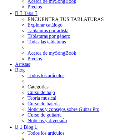
Acerca de mySongBook
Precios


Tabs

ENCUENTRA TUS TABLATURAS
Explorar catálogo
Tablaturas por artista
Tablaturas por género
Todas las tablaturas
Acerca de mySongBook
Precios
Artistas
Blog
Todos los artículos
Categorías
Curso de bajo
Teoría musical
Curso de batería
Noticias y consejos sobre Guitar Pro
Curso de guitarra
Noticias y diversión


Blog

Todos los artículos