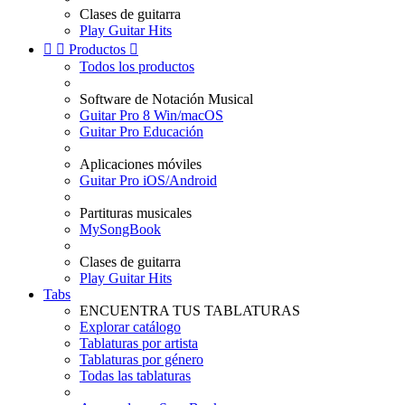
Clases de guitarra
Play Guitar Hits


Productos

Todos los productos
Software de Notación Musical
Guitar Pro 8 Win/macOS
Guitar Pro Educación
Aplicaciones móviles
Guitar Pro iOS/Android
Partituras musicales
MySongBook
Clases de guitarra
Play Guitar Hits
Tabs
ENCUENTRA TUS TABLATURAS
Explorar catálogo
Tablaturas por artista
Tablaturas por género
Todas las tablaturas