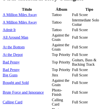
Título
Álbum
Tipo
A Million Miles Away
Tattoo
Full Score
Intermediate Solo
A Million Miles Away
Tattoo
Guitar
Admit It
Tattoo
Full Score
Against the
All Around Man
Full Score
Grain
Against the
At the Bottom
Full Score
Grain
At the Depot
Top Priority
Full Score
Guitars, Bass &
Bad Penny
Top Priority
Backing Track
Bad Penny
Top Priority
Full Score
Big Guns
Jinx
Full Score
Against the
Bought and Sold
Full Score
Grain
Photo-
Brute Force and Ignorance
Full Score
Finish
Calling
Calling Card
Full Score
Card