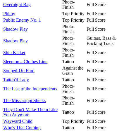
Photo-
Overnight Bag
Full Score
Finish
Philby
Top Priority
Full Score
Public Enemy No. 1
Top Priority
Full Score
Photo-
Shadow Play
Full Score
Finish
Photo-
Guitars, Bass &
Shadow Play
Finish
Backing Track
Photo-
Shin Kicker
Full Score
Finish
Sleep on a Clothes Line
Tattoo
Full Score
Against the
Souped-Up Ford
Full Score
Grain
Tattoo'd Lady
Tattoo
Full Score
Photo-
The Last of the Independents
Full Score
Finish
Photo-
The Mississippi Sheiks
Full Score
Finish
They Don't Make Them Like
Tattoo
Full Score
You Anymore
Wayward Child
Top Priority
Full Score
Who's That Coming
Tattoo
Full Score