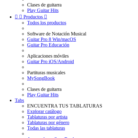
Clases de guitarra
Play Guitar Hits


Productos

Todos los productos
Software de Notación Musical
Guitar Pro 8 Win/macOS
Guitar Pro Educación
Aplicaciones móviles
Guitar Pro iOS/Android
Partituras musicales
MySongBook
Clases de guitarra
Play Guitar Hits
Tabs
ENCUENTRA TUS TABLATURAS
Explorar catálogo
Tablaturas por artista
Tablaturas por género
Todas las tablaturas