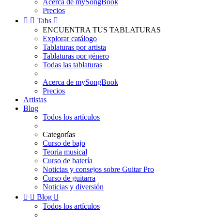
Acerca de mySongBook
Precios


Tabs

ENCUENTRA TUS TABLATURAS
Explorar catálogo
Tablaturas por artista
Tablaturas por género
Todas las tablaturas
Acerca de mySongBook
Precios
Artistas
Blog
Todos los artículos
Categorías
Curso de bajo
Teoría musical
Curso de batería
Noticias y consejos sobre Guitar Pro
Curso de guitarra
Noticias y diversión


Blog

Todos los artículos