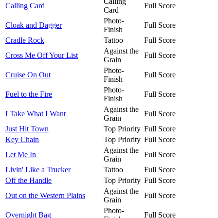
Calling
Calling Card
Full Score
Card
Photo-
Cloak and Dagger
Full Score
Finish
Cradle Rock
Tattoo
Full Score
Against the
Cross Me Off Your List
Full Score
Grain
Photo-
Cruise On Out
Full Score
Finish
Photo-
Fuel to the Fire
Full Score
Finish
Against the
I Take What I Want
Full Score
Grain
Just Hit Town
Top Priority
Full Score
Key Chain
Top Priority
Full Score
Against the
Let Me In
Full Score
Grain
Livin' Like a Trucker
Tattoo
Full Score
Off the Handle
Top Priority
Full Score
Against the
Out on the Western Plains
Full Score
Grain
Photo-
Overnight Bag
Full Score