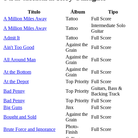
Título
Álbum
Tipo
A Million Miles Away
Tattoo
Full Score
Intermediate Solo
A Million Miles Away
Tattoo
Guitar
Admit It
Tattoo
Full Score
Against the
Ain't Too Good
Full Score
Grain
Against the
All Around Man
Full Score
Grain
Against the
At the Bottom
Full Score
Grain
At the Depot
Top Priority
Full Score
Guitars, Bass &
Bad Penny
Top Priority
Backing Track
Bad Penny
Top Priority
Full Score
Big Guns
Jinx
Full Score
Against the
Bought and Sold
Full Score
Grain
Photo-
Brute Force and Ignorance
Full Score
Finish