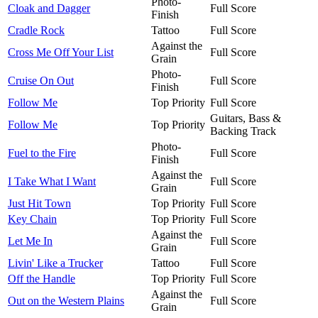
Photo-
Cloak and Dagger
Full Score
Finish
Cradle Rock
Tattoo
Full Score
Against the
Cross Me Off Your List
Full Score
Grain
Photo-
Cruise On Out
Full Score
Finish
Follow Me
Top Priority
Full Score
Guitars, Bass &
Follow Me
Top Priority
Backing Track
Photo-
Fuel to the Fire
Full Score
Finish
Against the
I Take What I Want
Full Score
Grain
Just Hit Town
Top Priority
Full Score
Key Chain
Top Priority
Full Score
Against the
Let Me In
Full Score
Grain
Livin' Like a Trucker
Tattoo
Full Score
Off the Handle
Top Priority
Full Score
Against the
Out on the Western Plains
Full Score
Grain