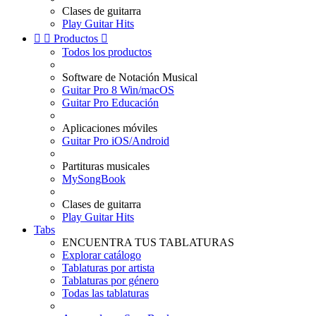
Clases de guitarra
Play Guitar Hits


Productos

Todos los productos
Software de Notación Musical
Guitar Pro 8 Win/macOS
Guitar Pro Educación
Aplicaciones móviles
Guitar Pro iOS/Android
Partituras musicales
MySongBook
Clases de guitarra
Play Guitar Hits
Tabs
ENCUENTRA TUS TABLATURAS
Explorar catálogo
Tablaturas por artista
Tablaturas por género
Todas las tablaturas