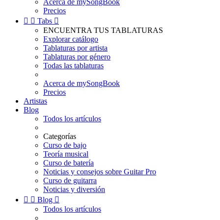
Acerca de mySongBook
Precios


Tabs

ENCUENTRA TUS TABLATURAS
Explorar catálogo
Tablaturas por artista
Tablaturas por género
Todas las tablaturas
Acerca de mySongBook
Precios
Artistas
Blog
Todos los artículos
Categorías
Curso de bajo
Teoría musical
Curso de batería
Noticias y consejos sobre Guitar Pro
Curso de guitarra
Noticias y diversión


Blog

Todos los artículos