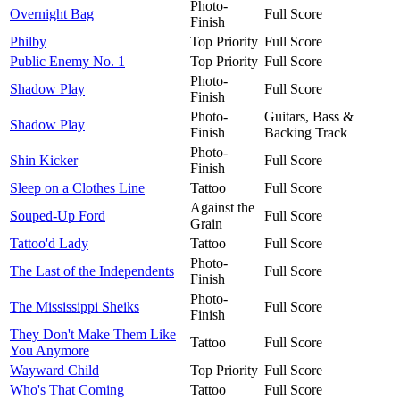
Photo-
Overnight Bag
Full Score
Finish
Philby
Top Priority
Full Score
Public Enemy No. 1
Top Priority
Full Score
Photo-
Shadow Play
Full Score
Finish
Photo-
Guitars, Bass &
Shadow Play
Finish
Backing Track
Photo-
Shin Kicker
Full Score
Finish
Sleep on a Clothes Line
Tattoo
Full Score
Against the
Souped-Up Ford
Full Score
Grain
Tattoo'd Lady
Tattoo
Full Score
Photo-
The Last of the Independents
Full Score
Finish
Photo-
The Mississippi Sheiks
Full Score
Finish
They Don't Make Them Like
Tattoo
Full Score
You Anymore
Wayward Child
Top Priority
Full Score
Who's That Coming
Tattoo
Full Score