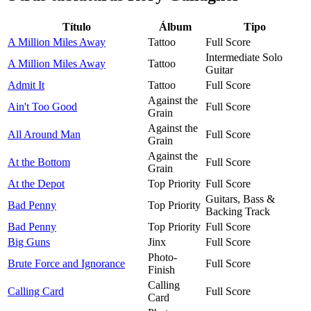
Título
Álbum
Tipo
A Million Miles Away
Tattoo
Full Score
Intermediate Solo
A Million Miles Away
Tattoo
Guitar
Admit It
Tattoo
Full Score
Against the
Ain't Too Good
Full Score
Grain
Against the
All Around Man
Full Score
Grain
Against the
At the Bottom
Full Score
Grain
At the Depot
Top Priority
Full Score
Guitars, Bass &
Bad Penny
Top Priority
Backing Track
Bad Penny
Top Priority
Full Score
Big Guns
Jinx
Full Score
Photo-
Brute Force and Ignorance
Full Score
Finish
Calling
Calling Card
Full Score
Card