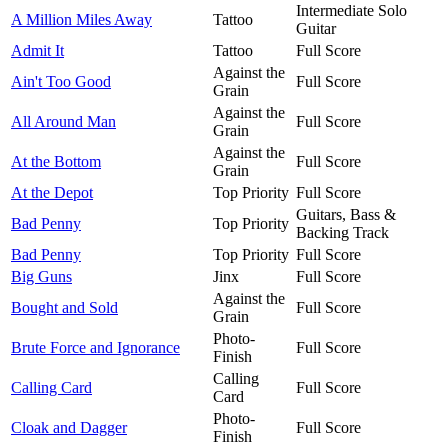
Intermediate Solo
A Million Miles Away
Tattoo
Guitar
Admit It
Tattoo
Full Score
Against the
Ain't Too Good
Full Score
Grain
Against the
All Around Man
Full Score
Grain
Against the
At the Bottom
Full Score
Grain
At the Depot
Top Priority
Full Score
Guitars, Bass &
Bad Penny
Top Priority
Backing Track
Bad Penny
Top Priority
Full Score
Big Guns
Jinx
Full Score
Against the
Bought and Sold
Full Score
Grain
Photo-
Brute Force and Ignorance
Full Score
Finish
Calling
Calling Card
Full Score
Card
Photo-
Cloak and Dagger
Full Score
Finish