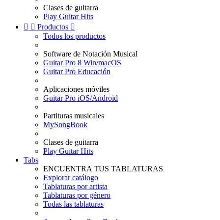
Clases de guitarra
Play Guitar Hits


Productos

Todos los productos
Software de Notación Musical
Guitar Pro 8 Win/macOS
Guitar Pro Educación
Aplicaciones móviles
Guitar Pro iOS/Android
Partituras musicales
MySongBook
Clases de guitarra
Play Guitar Hits
Tabs
ENCUENTRA TUS TABLATURAS
Explorar catálogo
Tablaturas por artista
Tablaturas por género
Todas las tablaturas