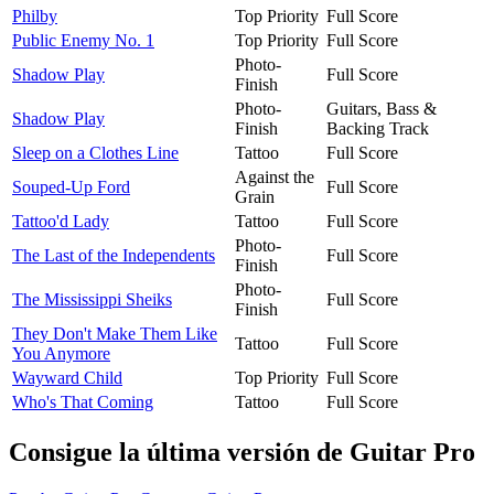
Philby
Top Priority
Full Score
Public Enemy No. 1
Top Priority
Full Score
Photo-
Shadow Play
Full Score
Finish
Photo-
Guitars, Bass &
Shadow Play
Finish
Backing Track
Sleep on a Clothes Line
Tattoo
Full Score
Against the
Souped-Up Ford
Full Score
Grain
Tattoo'd Lady
Tattoo
Full Score
Photo-
The Last of the Independents
Full Score
Finish
Photo-
The Mississippi Sheiks
Full Score
Finish
They Don't Make Them Like
Tattoo
Full Score
You Anymore
Wayward Child
Top Priority
Full Score
Who's That Coming
Tattoo
Full Score
Consigue la última versión de Guitar Pro