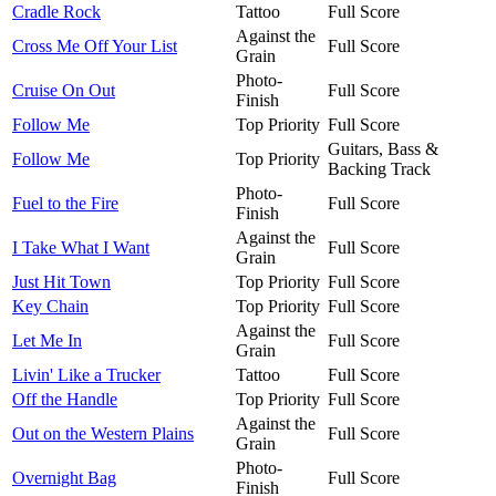
Cradle Rock
Tattoo
Full Score
Against the
Cross Me Off Your List
Full Score
Grain
Photo-
Cruise On Out
Full Score
Finish
Follow Me
Top Priority
Full Score
Guitars, Bass &
Follow Me
Top Priority
Backing Track
Photo-
Fuel to the Fire
Full Score
Finish
Against the
I Take What I Want
Full Score
Grain
Just Hit Town
Top Priority
Full Score
Key Chain
Top Priority
Full Score
Against the
Let Me In
Full Score
Grain
Livin' Like a Trucker
Tattoo
Full Score
Off the Handle
Top Priority
Full Score
Against the
Out on the Western Plains
Full Score
Grain
Photo-
Overnight Bag
Full Score
Finish