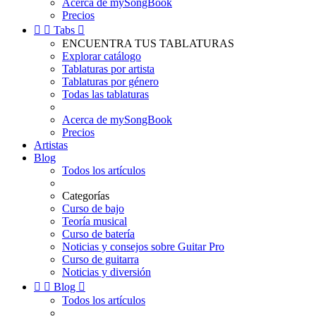
Acerca de mySongBook
Precios


Tabs

ENCUENTRA TUS TABLATURAS
Explorar catálogo
Tablaturas por artista
Tablaturas por género
Todas las tablaturas
Acerca de mySongBook
Precios
Artistas
Blog
Todos los artículos
Categorías
Curso de bajo
Teoría musical
Curso de batería
Noticias y consejos sobre Guitar Pro
Curso de guitarra
Noticias y diversión


Blog

Todos los artículos