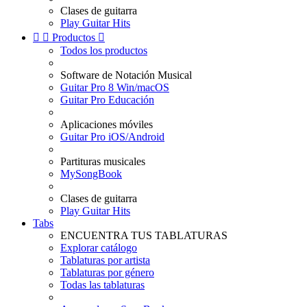
Clases de guitarra
Play Guitar Hits


Productos

Todos los productos
Software de Notación Musical
Guitar Pro 8 Win/macOS
Guitar Pro Educación
Aplicaciones móviles
Guitar Pro iOS/Android
Partituras musicales
MySongBook
Clases de guitarra
Play Guitar Hits
Tabs
ENCUENTRA TUS TABLATURAS
Explorar catálogo
Tablaturas por artista
Tablaturas por género
Todas las tablaturas