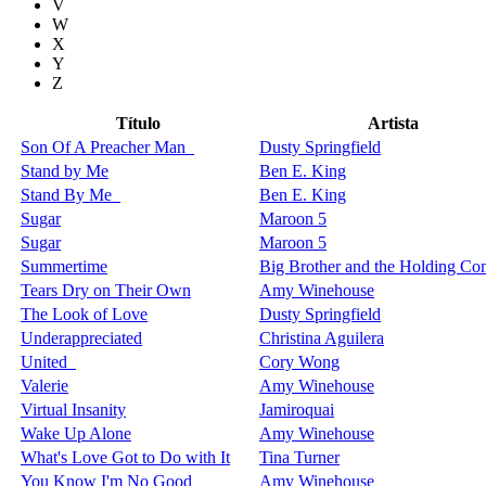
V
W
X
Y
Z
Título
Artista
Son Of A Preacher Man
Dusty Springfield
Stand by Me
Ben E. King
Stand By Me
Ben E. King
Sugar
Maroon 5
Sugar
Maroon 5
Summertime
Big Brother and the Holding C
Tears Dry on Their Own
Amy Winehouse
The Look of Love
Dusty Springfield
Underappreciated
Christina Aguilera
United
Cory Wong
Valerie
Amy Winehouse
Virtual Insanity
Jamiroquai
Wake Up Alone
Amy Winehouse
What's Love Got to Do with It
Tina Turner
You Know I'm No Good
Amy Winehouse