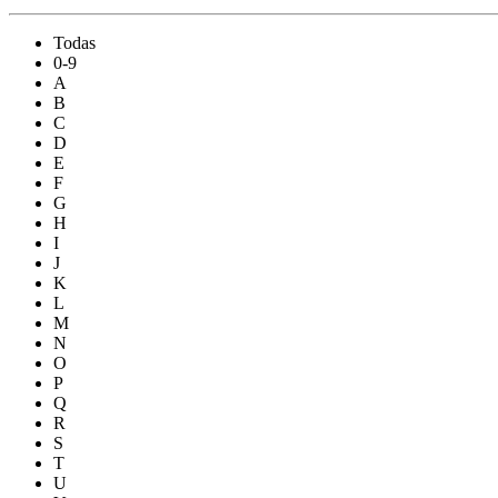
Todas
0-9
A
B
C
D
E
F
G
H
I
J
K
L
M
N
O
P
Q
R
S
T
U