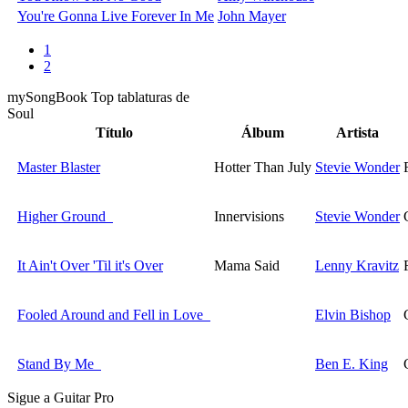
You're Gonna Live Forever In Me
John Mayer
1
2
my
Song
Book Top tablaturas de
Soul
Título
Álbum
Artista
Master Blaster
Hotter Than July
Stevie Wonder
Higher Ground
Innervisions
Stevie Wonder
It Ain't Over 'Til it's Over
Mama Said
Lenny Kravitz
Fooled Around and Fell in Love
Elvin Bishop
Stand By Me
Ben E. King
Sigue a Guitar Pro