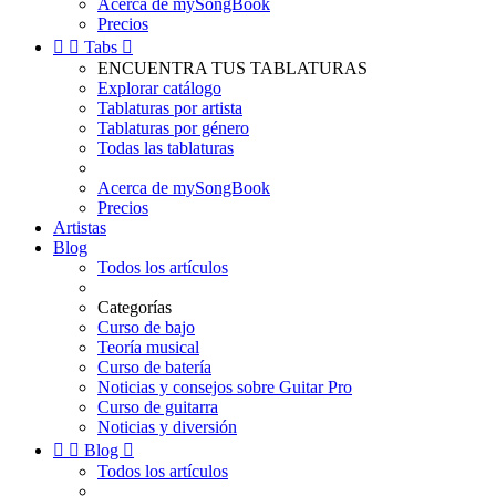
Acerca de mySongBook
Precios


Tabs

ENCUENTRA TUS TABLATURAS
Explorar catálogo
Tablaturas por artista
Tablaturas por género
Todas las tablaturas
Acerca de mySongBook
Precios
Artistas
Blog
Todos los artículos
Categorías
Curso de bajo
Teoría musical
Curso de batería
Noticias y consejos sobre Guitar Pro
Curso de guitarra
Noticias y diversión


Blog

Todos los artículos