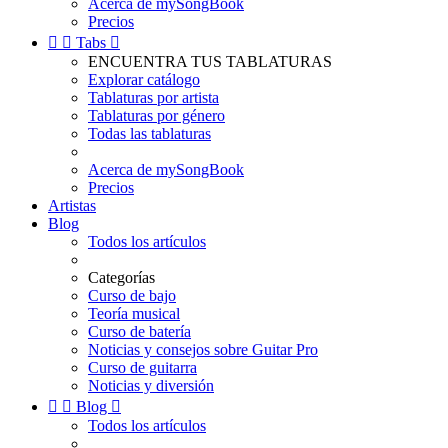
Acerca de mySongBook
Precios


Tabs

ENCUENTRA TUS TABLATURAS
Explorar catálogo
Tablaturas por artista
Tablaturas por género
Todas las tablaturas
Acerca de mySongBook
Precios
Artistas
Blog
Todos los artículos
Categorías
Curso de bajo
Teoría musical
Curso de batería
Noticias y consejos sobre Guitar Pro
Curso de guitarra
Noticias y diversión


Blog

Todos los artículos