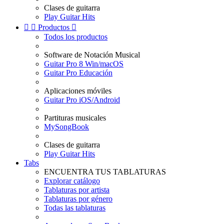
Clases de guitarra
Play Guitar Hits


Productos

Todos los productos
Software de Notación Musical
Guitar Pro 8 Win/macOS
Guitar Pro Educación
Aplicaciones móviles
Guitar Pro iOS/Android
Partituras musicales
MySongBook
Clases de guitarra
Play Guitar Hits
Tabs
ENCUENTRA TUS TABLATURAS
Explorar catálogo
Tablaturas por artista
Tablaturas por género
Todas las tablaturas