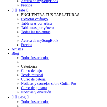
Acerca de mySongBook
Precios


Tabs

ENCUENTRA TUS TABLATURAS
Explorar catálogo
Tablaturas por artista
Tablaturas por género
Todas las tablaturas
Acerca de mySongBook
Precios
Artistas
Blog
Todos los artículos
Categorías
Curso de bajo
Teoría musical
Curso de batería
Noticias y consejos sobre Guitar Pro
Curso de guitarra
Noticias y diversión


Blog

Todos los artículos